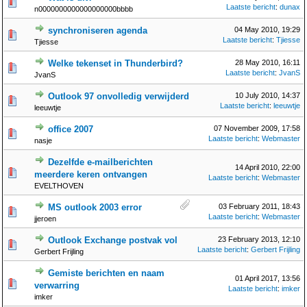
Laatste bericht
:
dunax
n0000000000000000000bbbb
synchroniseren agenda
04 May 2010, 19:29
Laatste bericht
:
Tjiesse
Tjiesse
Welke tekenset in Thunderbird?
28 May 2010, 16:11
Laatste bericht
:
JvanS
JvanS
Outlook 97 onvolledig verwijderd
10 July 2010, 14:37
Laatste bericht
:
leeuwtje
leeuwtje
office 2007
07 November 2009, 17:58
Laatste bericht
:
Webmaster
nasje
Dezelfde e-mailberichten
14 April 2010, 22:00
meerdere keren ontvangen
Laatste bericht
:
Webmaster
EVELTHOVEN
MS outlook 2003 error
03 February 2011, 18:43
Laatste bericht
:
Webmaster
jjeroen
Outlook Exchange postvak vol
23 February 2013, 12:10
Laatste bericht
:
Gerbert Frijling
Gerbert Frijling
Gemiste berichten en naam
01 April 2017, 13:56
verwarring
Laatste bericht
:
imker
imker