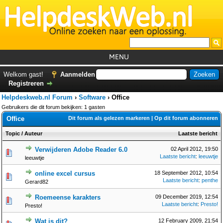
MENU
Home
Welkom gast!
Aanmelden
Registreren
Tutorials
Helpdeskweb.nl Forum
›
Software
›
Office
Foutcodes
Gebruikers die dit forum bekijken: 1 gasten
Office
Dit forum als gelezen markeren
|
Op dit forum abonneren
Helpdesks
Topic
/
Auteur
Laatste bericht
GemistDownloader
*
Verwijderen Adobe Reader 6.0
02 April 2012, 19:50
Forum
Laatste bericht
:
leeuwtje
leeuwtje
online excel cursus
18 September 2012, 10:54
Laatste bericht
:
penthe
Gerard82
Roemeense karakters
09 December 2019, 12:54
Laatste bericht
:
Presto!
Presto!
Wat is dit?
12 February 2009, 21:54