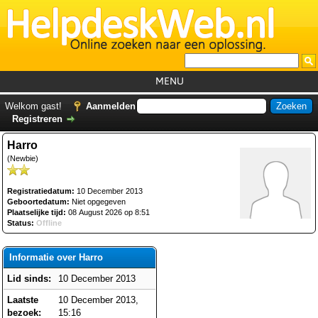
MENU
Home
Welkom gast!
Aanmelden
Registreren
Tutorials
Harro
Foutcodes
(Newbie)
Helpdesks
Registratiedatum:
10 December 2013
GemistDownloader
*
Geboortedatum:
Niet opgegeven
Plaatselijke tijd:
08 August 2026 op 8:51
Forum
Status:
Offline
Informatie over Harro
Lid sinds:
10 December 2013
Laatste
10 December 2013,
bezoek:
15:16