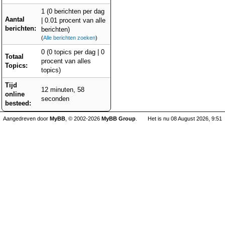
1 (0 berichten per dag
Aantal
| 0.01 procent van alle
berichten:
berichten)
(
Alle berichten zoeken
)
0 (0 topics per dag | 0
Totaal
procent van alles
Topics:
topics)
Tijd
12 minuten, 58
online
seconden
besteed:
Aangedreven door
MyBB
, © 2002-2026
MyBB Group
.
Het is nu 08 August 2026, 9:51