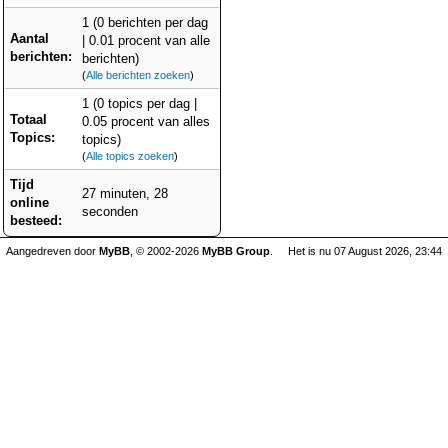
1 (0 berichten per dag
Aantal
| 0.01 procent van alle
berichten:
berichten)
(
Alle berichten zoeken
)
1 (0 topics per dag |
Totaal
0.05 procent van alles
Topics:
topics)
(
Alle topics zoeken
)
Tijd
27 minuten, 28
online
seconden
besteed:
Aangedreven door
MyBB
, © 2002-2026
MyBB Group
.
Het is nu 07 August 2026, 23:44