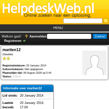
MENU
Home
Welkom gast!
Aanmelden
Registreren
Tutorials
martien12
Foutcodes
(Newbie)
Helpdesks
Registratiedatum:
20 January 2014
GemistDownloader
*
Geboortedatum:
Niet opgegeven
Plaatselijke tijd:
08 August 2026 op 5:44
Forum
Status:
Offline
Informatie over martien12
Lid sinds:
20 January 2014
Laatste
20 January 2014,
bezoek:
17:04