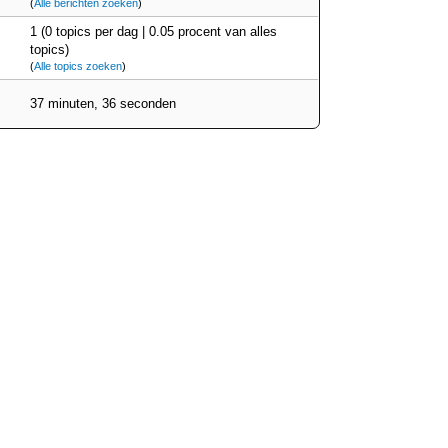
(
Alle berichten zoeken
)
1 (0 topics per dag | 0.05 procent van alles
topics)
(
Alle topics zoeken
)
37 minuten, 36 seconden