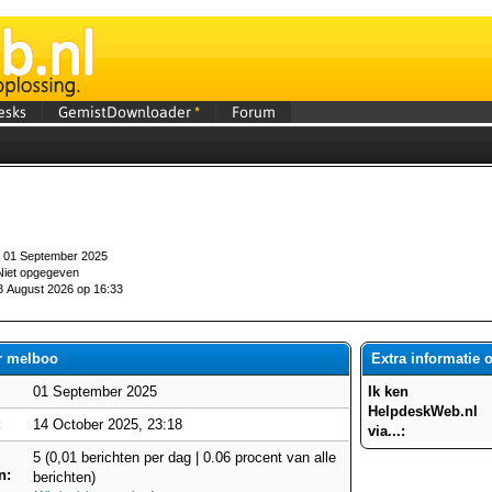
esks
GemistDownloader
*
Forum
01 September 2025
iet opgegeven
 August 2026 op 16:33
er melboo
Extra informatie 
01 September 2025
Ik ken
HelpdeskWeb.nl
:
14 October 2025, 23:18
via...:
5 (0,01 berichten per dag | 0.06 procent van alle
n:
berichten)