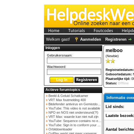
Home
Tutorials
Foutcodes
Helpd
Welkom gast!
Aanmelden
Registreren
Inloggen
melboo
Gebruikersnaam:
(Newbie)
Wachtwoord:
Registratiedatum:
Geboortedatum:
N
Plaatselijke tijd:
08
Status:
Offline
Actieve forumtopics
»
Beeld & Geluid Schatkamer
Informatie ov
»
VRT Max foutmelding 400
»
Bitdefender antivirus en Gemistdowloader
Lid sinds:
»
YouTube: This video is not available
»
NPO en NOS niet ondersteund(?!)
Laatste bezoek
»
VRT Max: waarde kan niet null zijn
»
YouTube: Sequence contains no elements
»
YouTube: Sign in to conform your not a bot
Aantal berichte
»
Orbitdownloader
»
GoPlay werkt niet meer vanwege nieuwe webadres