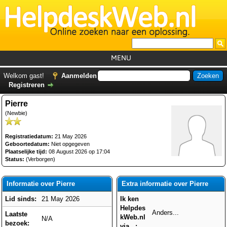
MENU
Home
Welkom gast!
Aanmelden
Registreren
Tutorials
Pierre
Foutcodes
(Newbie)
Helpdesks
Registratiedatum:
21 May 2026
GemistDownloader
*
Geboortedatum:
Niet opgegeven
Plaatselijke tijd:
08 August 2026 op 17:04
Forum
Status:
(Verborgen)
Informatie over Pierre
Extra informatie over Pierre
Lid sinds:
21 May 2026
Ik ken
Helpdes
Anders...
Laatste
kWeb.nl
N/A
bezoek:
via...: