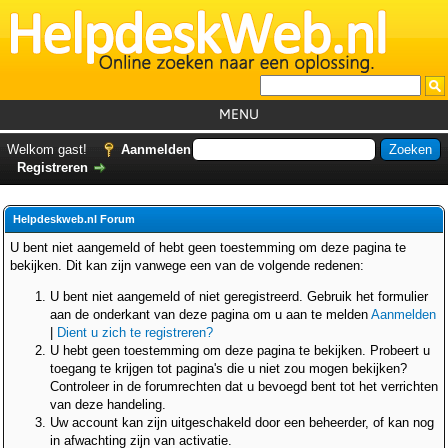
MENU
Home
Welkom gast!
Aanmelden
Registreren
Tutorials
Foutcodes
Helpdeskweb.nl Forum
Helpdesks
U bent niet aangemeld of hebt geen toestemming om deze pagina te
bekijken. Dit kan zijn vanwege een van de volgende redenen:
GemistDownloader
*
U bent niet aangemeld of niet geregistreerd. Gebruik het formulier
Forum
aan de onderkant van deze pagina om u aan te melden
Aanmelden
|
Dient u zich te registreren?
U hebt geen toestemming om deze pagina te bekijken. Probeert u
toegang te krijgen tot pagina's die u niet zou mogen bekijken?
Controleer in de forumrechten dat u bevoegd bent tot het verrichten
van deze handeling.
Uw account kan zijn uitgeschakeld door een beheerder, of kan nog
in afwachting zijn van activatie.