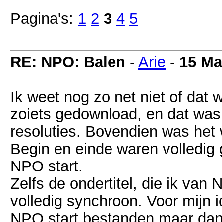
Pagina's:
1
2
3
4
5
RE: NPO: Balen
-
Arie
-
15 Ma
Ik weet nog zo net niet of dat 
zoiets gedownload, en dat was 
resoluties. Bovendien was het 
Begin en einde waren volledig
NPO start.
Zelfs de ondertitel, die ik va
volledig synchroon. Voor mijn 
NPO start bestanden maar da