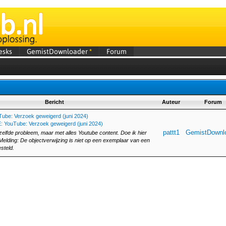
esks
GemistDownloader
*
Forum
Bericht
Auteur
Forum
ube: Verzoek geweigerd (juni 2024)
: YouTube: Verzoek geweigerd (juni 2024)
pattt1
GemistDownl
zelfde probleem, maar met alles Youtube content. Doe ik hier
 Melding: De objectverwijzing is niet op een exemplaar van een
esteld.