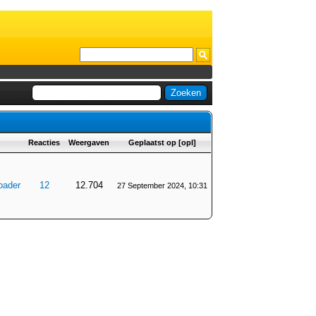
Reacties
Weergaven
Geplaatst op
[
opl
]
oader
12
12.704
27 September 2024, 10:31