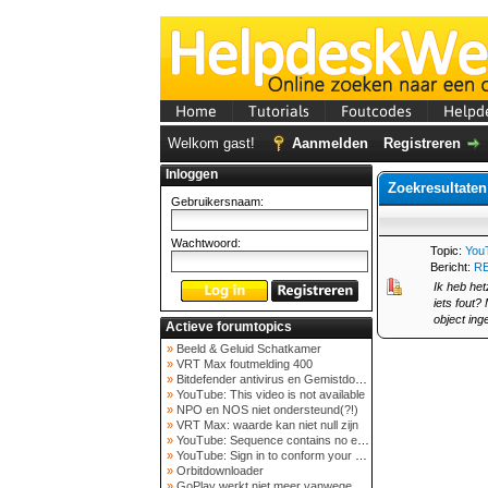
Home
Tutorials
Foutcodes
Helpd
Welkom gast!
Aanmelden
Registreren
Inloggen
Zoekresultaten
Gebruikersnaam:
Wachtwoord:
Topic:
YouT
Bericht:
RE
Ik heb het
iets fout?
object ing
Actieve forumtopics
»
Beeld & Geluid Schatkamer
»
VRT Max foutmelding 400
»
Bitdefender antivirus en Gemistdowloader
»
YouTube: This video is not available
»
NPO en NOS niet ondersteund(?!)
»
VRT Max: waarde kan niet null zijn
»
YouTube: Sequence contains no elements
»
YouTube: Sign in to conform your not a bot
»
Orbitdownloader
»
GoPlay werkt niet meer vanwege nieuwe webadres