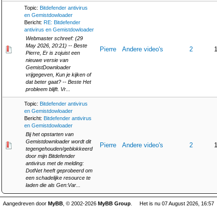
Topic:
Bitdefender antivirus
en Gemistdowloader
Bericht:
RE: Bitdefender
antivirus en Gemistdowloader
Webmaster schreef: (29
May 2026, 20:21) -- Beste
Pierre
Andere video's
2
Pierre, Er is zojuist een
nieuwe versie van
GemistDownloader
vrijgegeven, Kun je kijken of
dat beter gaat? -- Beste Het
probleem blijft. Vr...
Topic:
Bitdefender antivirus
en Gemistdowloader
Bericht:
Bitdefender antivirus
en Gemistdowloader
Bij het opstarten van
Gemistdownloader wordt dit
Pierre
Andere video's
2
tegengehouden/geblokkeerd
door mijn Bitdefender
antivirus met de melding:
DotNet heeft geprobeerd om
een schadelijke resource te
laden die als Gen:Var...
Aangedreven door
MyBB
, © 2002-2026
MyBB Group
.
Het is nu 07 August 2026, 16:57