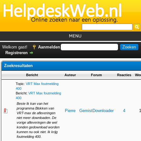
MENU
Home
Welkom gast!
Aanmelden
Registreren
Tutorials
Zoekresultaten
Foutcodes
Bericht
Auteur
Forum
Reacties
We
Helpdesks
Topic:
VRT Max foutmelding
GemistDownloader
*
400
Bericht:
VRT Max foutmelding
Forum
400
Beste Ik kan van het
programma Blokken van
Pierre
GemistDownloader
4
VRT-max de afleveringen
niet meer downloaden. De
vorige afleveringen die wel
konden gedownload worden
kunnen nu ook niet. Ik krijg
foutmelding 400.