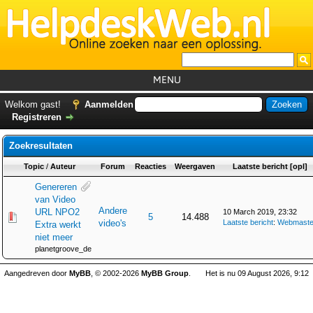
MENU
Home
Welkom gast!
Aanmelden
Registreren
Tutorials
Zoekresultaten
Foutcodes
Topic
/
Auteur
Forum
Reacties
Weergaven
Laatste bericht
[
opl
]
Helpdesks
Genereren
GemistDownloader
*
van Video
Andere
URL NPO2
10 March 2019, 23:32
5
14.488
Forum
video's
Laatste bericht
:
Webmaste
Extra werkt
niet meer
planetgroove_de
Aangedreven door
MyBB
, © 2002-2026
MyBB Group
.
Het is nu 09 August 2026, 9:12