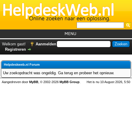
MENU
Home
Welkom gast!
Aanmelden
Registreren
Tutorials
Foutcodes
Helpdeskweb.nl Forum
Helpdesks
Uw zoekopdracht was ongeldig. Ga terug en probeer het opnieuw.
GemistDownloader
*
Aangedreven door
MyBB
, © 2002-2026
MyBB Group
.
Het is nu 10 August 2026, 5:50
Forum