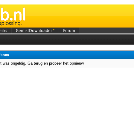
esks
GemistDownloader
*
Forum
Forum
 was ongeldig. Ga terug en probeer het opnieuw.