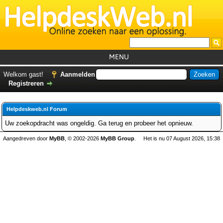
MENU
Home
Welkom gast!
Aanmelden
Registreren
Tutorials
Foutcodes
Helpdeskweb.nl Forum
Helpdesks
Uw zoekopdracht was ongeldig. Ga terug en probeer het opnieuw.
GemistDownloader
*
Aangedreven door
MyBB
, © 2002-2026
MyBB Group
.
Het is nu 07 August 2026, 15:38
Forum