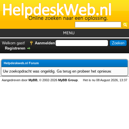
MENU
Home
Welkom gast!
Aanmelden
Registreren
Tutorials
Foutcodes
Helpdeskweb.nl Forum
Helpdesks
Uw zoekopdracht was ongeldig. Ga terug en probeer het opnieuw.
GemistDownloader
*
Aangedreven door
MyBB
, © 2002-2026
MyBB Group
.
Het is nu 08 August 2026, 13:37
Forum