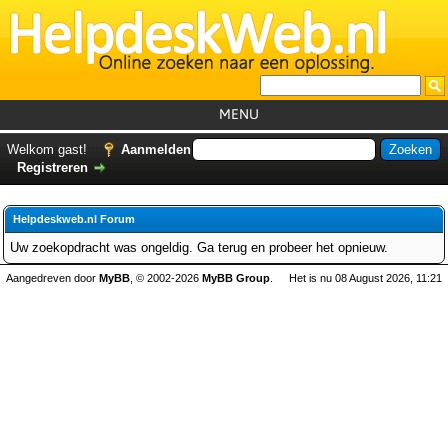
MENU
Home
Welkom gast!
Aanmelden
Registreren
Tutorials
Foutcodes
Helpdeskweb.nl Forum
Helpdesks
Uw zoekopdracht was ongeldig. Ga terug en probeer het opnieuw.
GemistDownloader
*
Aangedreven door
MyBB
, © 2002-2026
MyBB Group
.
Het is nu 08 August 2026, 11:21
Forum