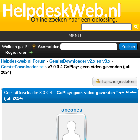
MENU
Home
Welkom gast!
Aanmelden
Registreren
Tutorials
Helpdeskweb.nl Forum
›
GemistDownloader v2.x en v3.x
›
Foutcodes
GemistDownloader
›
v3.0.0.4 GoPlay: geen video gevonden (juli
2024)
Helpdesks
Topic is gesloten
GemistDownloader
*
GemistDownloader 3.0.0.4 -
GoPlay: geen video gevonden
Topic Modes
Forum
(juli 2024)
oneones