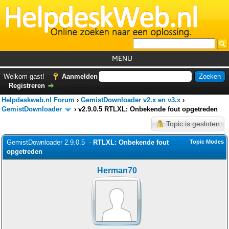
MENU
Home
Welkom gast!
Aanmelden
Registreren
Tutorials
Helpdeskweb.nl Forum
›
GemistDownloader v2.x en v3.x
›
Foutcodes
GemistDownloader
›
v2.9.0.5 RTLXL: Onbekende fout opgetreden
Topic is gesloten
Helpdesks
GemistDownloader 2.9.0.5 -
GemistDownloader
RTLXL: Onbekende fout
*
Topic Modes
opgetreden
Forum
Herman70