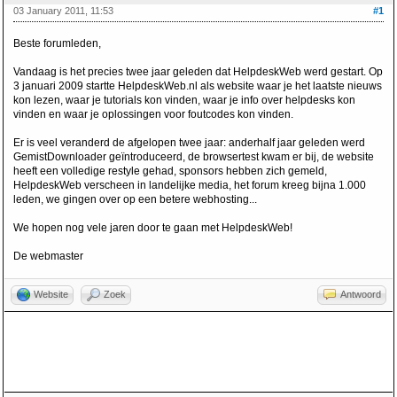
03 January 2011, 11:53
#1
Beste forumleden,
Vandaag is het precies twee jaar geleden dat HelpdeskWeb werd gestart. Op
3 januari 2009 startte HelpdeskWeb.nl als website waar je het laatste nieuws
kon lezen, waar je tutorials kon vinden, waar je info over helpdesks kon
vinden en waar je oplossingen voor foutcodes kon vinden.
Er is veel veranderd de afgelopen twee jaar: anderhalf jaar geleden werd
GemistDownloader geïntroduceerd, de browsertest kwam er bij, de website
heeft een volledige restyle gehad, sponsors hebben zich gemeld,
HelpdeskWeb verscheen in landelijke media, het forum kreeg bijna 1.000
leden, we gingen over op een betere webhosting...
We hopen nog vele jaren door te gaan met HelpdeskWeb!
De webmaster
Website
Zoek
Antwoord