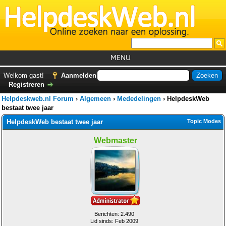
MENU
Home
Welkom gast!
Aanmelden
Registreren
Tutorials
Helpdeskweb.nl Forum
›
Algemeen
›
Mededelingen
›
HelpdeskWeb
Foutcodes
bestaat twee jaar
HelpdeskWeb bestaat twee jaar
Topic Modes
Helpdesks
Webmaster
GemistDownloader
*
Forum
Berichten: 2.490
Lid sinds: Feb 2009