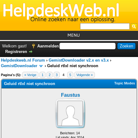
MENU
Home
Welkom gast!
Aanmelden
Registreren
Tutorials
Helpdeskweb.nl Forum
›
GemistDownloader v2.x en v3.x
›
Foutcodes
GemistDownloader
›
Geluid rtlxl niet synchroon
Pagina's (5):
« Vorige
1
2
3
4
5
Volgende »
Helpdesks
Geluid rtlxl niet synchroon
Topic Modes
GemistDownloader
*
Faustus
Forum
Berichten: 14
Lid sinds: Apr 2014