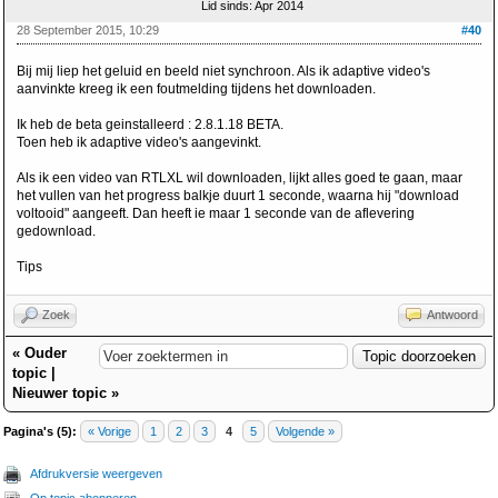
Lid sinds: Apr 2014
28 September 2015, 10:29
#40
Bij mij liep het geluid en beeld niet synchroon. Als ik adaptive video's
aanvinkte kreeg ik een foutmelding tijdens het downloaden.
Ik heb de beta geinstalleerd : 2.8.1.18 BETA.
Toen heb ik adaptive video's aangevinkt.
Als ik een video van RTLXL wil downloaden, lijkt alles goed te gaan, maar
het vullen van het progress balkje duurt 1 seconde, waarna hij "download
voltooid" aangeeft. Dan heeft ie maar 1 seconde van de aflevering
gedownload.
Tips
Zoek
Antwoord
«
Ouder
topic
|
Nieuwer topic
»
Pagina's (5):
« Vorige
1
2
3
4
5
Volgende »
Afdrukversie weergeven