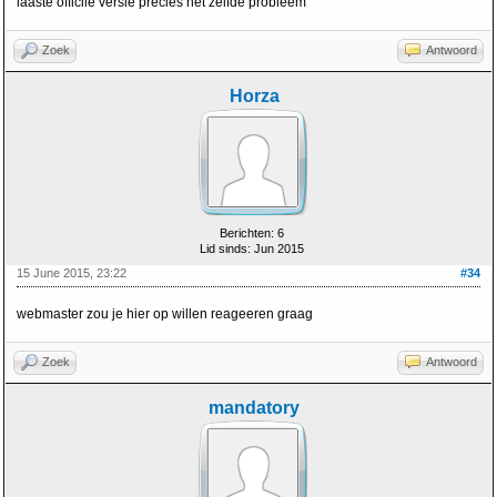
laaste officile versie precies het zelfde probleem
Zoek
Antwoord
Horza
Berichten: 6
Lid sinds: Jun 2015
15 June 2015, 23:22
#34
webmaster zou je hier op willen reageeren graag
Zoek
Antwoord
mandatory