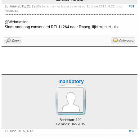
10 June 2015, 21:19
#31
(Dit bericht is het laatst bewerkt op 11 June 2015, 8:22 door
Faustus
.)
@Webmaster:
Sinds vandaag converteert RTL H 264 naar ffmpeg, lijkt mij niet juist.
Zoek
Antwoord
mandatory
Berichten: 129
Lid sinds: Jan 2015
11 June 2015, 4:13
#32