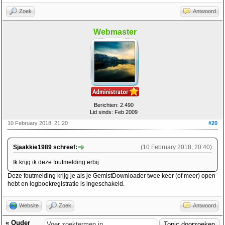
Zoek
Antwoord
Webmaster
Berichten: 2.490
Lid sinds: Feb 2009
10 February 2018, 21:20
#20
Sjaakkie1989 schreef:
(10 February 2018, 20:40)
Ik krijg ik deze foutmelding erbij.
Deze foutmelding krijg je als je GemistDownloader twee keer (of meer) open
hebt en logboekregistratie is ingeschakeld.
Website
Zoek
Antwoord
«
Ouder