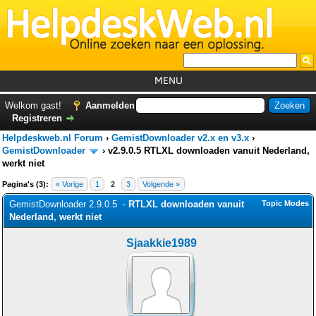
MENU
Home
Welkom gast!
Aanmelden
Registreren
Tutorials
Helpdeskweb.nl Forum
›
GemistDownloader v2.x en v3.x
›
Foutcodes
GemistDownloader
›
v2.9.0.5 RTLXL downloaden vanuit Nederland,
werkt niet
Helpdesks
Pagina's (3):
« Vorige
1
2
3
Volgende »
GemistDownloader
*
GemistDownloader 2.9.0.5 -
RTLXL downloaden vanuit
Topic Modes
Nederland, werkt niet
Forum
Sjaakkie1989