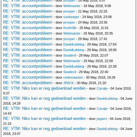
RE: VTM: accountprobleem
- door
prosper
- 18 May 2018, 0:07
RE: VTM: accountprobleem
- door
Webmaster
- 18 May 2018, 9:08
RE: VTM: accountprobleem
- door
prosper
- 21 May 2018, 22:25
RE: VTM: accountprobleem
- door
sunkeeper
- 24 May 2018, 23:08
RE: VTM: accountprobleem
- door
prosper
- 24 May 2018, 23:36
RE: VTM: accountprobleem
- door
KnnthSllr
- 25 May 2018, 11:01
RE: VTM: accountprobleem
- door
Webmaster
- 25 May 2018, 20:35
RE: VTM: accountprobleem
- door
prosper
- 29 May 2018, 17:41
RE: VTM: accountprobleem
- door
DanielLebbing
- 29 May 2018, 17:54
RE: VTM: accountprobleem
- door
DanielLebbing
- 29 May 2018, 18:00
RE: VTM: accountprobleem
- door
Seadevil
- 29 May 2018, 22:07
RE: VTM: accountprobleem
- door
Webmaster
- 29 May 2018, 22:09
RE: VTM: accountprobleem
- door
DanielLebbing
- 29 May 2018, 22:28
RE: VTM: accountprobleem
- door
Seadevil
- 29 May 2018, 22:40
RE: VTM: accountprobleem
- door
roelsmaarten
- 30 May 2018, 19:29
RE: VTM: accountprobleem
- door
JPACK
- 30 May 2018, 21:20
RE: VTM: Niks kan er nog gedownload worden
- door
Carotje
- 04 June 2018,
9:37
RE: VTM: Niks kan er nog gedownload worden
- door
DanielLebbing
- 04 June
2018, 14:29
RE: VTM: Niks kan er nog gedownload worden
- door
Carotje
- 04 June 2018,
14:43
RE: VTM: Niks kan er nog gedownload worden
- door
joppert
- 04 June 2018,
21:15
RE: VTM: Niks kan er nog gedownload worden
- door
DanielLebbing
- 04 June
2018, 23:47