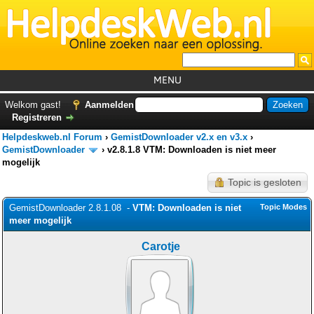
MENU
Home
Welkom gast!
Aanmelden
Registreren
Tutorials
Helpdeskweb.nl Forum
›
GemistDownloader v2.x en v3.x
›
Foutcodes
GemistDownloader
›
v2.8.1.8 VTM: Downloaden is niet meer
mogelijk
Helpdesks
Topic is gesloten
GemistDownloader
*
GemistDownloader 2.8.1.08 -
VTM: Downloaden is niet
Topic Modes
Forum
meer mogelijk
Carotje