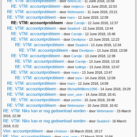
RE: VTM: accountprobleem
- door
WARDJE
- 11 June 2018, 15:58
RE: VTM: accountprobleem
- door
meijercs
- 11 June 2018, 22:53
RE: VTM: accountprobleem
- door
Webmaster
- 11 June 2018, 23:21
RE: VTM: accountprobleem
- door
maro
- 12 June 2018, 12:09
RE: VTM: accountprobleem
- door
Carotje
- 12 June 2018, 12:37
RE: VTM: accountprobleem
- door
Seadevil
- 12 June 2018, 13:44
RE: VTM: accountprobleem
- door
Carotje
- 12 June 2018, 15:48
RE: VTM: accountprobleem
- door
Devilqnox
- 13 June 2018, 12:23
RE: VTM: accountprobleem
- door
Seadevil
- 13 June 2018, 12:34
RE: VTM: accountprobleem
- door
Devilqnox
- 13 June 2018, 13:08
RE: VTM: accountprobleem
- door
Carotje
- 13 June 2018, 12:38
RE: VTM: accountprobleem
- door
Carotje
- 13 June 2018, 13:18
RE: VTM: accountprobleem
- door
bullings
- 13 June 2018, 13:47
RE: VTM: accountprobleem
- door
maro
- 13 June 2018, 13:47
RE: VTM: accountprobleem
- door
wyw
- 14 June 2018, 12:09
RE: VTM: accountprobleem
- door
maro
- 12 June 2018, 14:09
RE: VTM: accountprobleem
- door
MichaëlWillems1996
- 14 June 2018, 19:29
RE: VTM: accountprobleem
- door
user_user
- 14 June 2018, 20:41
RE: VTM: accountprobleem
- door
penthe
- 15 June 2018, 19:48
RE: VTM: accountprobleem
- door
Webmaster
- 16 June 2018, 16:42
RE: VTM: Niks kan er nog gedownload worden
- door
Webmaster
- 15 March
2018, 22:38
RE: VTM: Niks kan er nog gedownload worden
- door
Seadevil
- 16 March
2018, 0:22
Vtm: accountprobleem
- door
chrisken
- 16 March 2018, 19:17
RE: Vtm: accountprobleem
- door
user_user
- 17 March 2018, 10:56