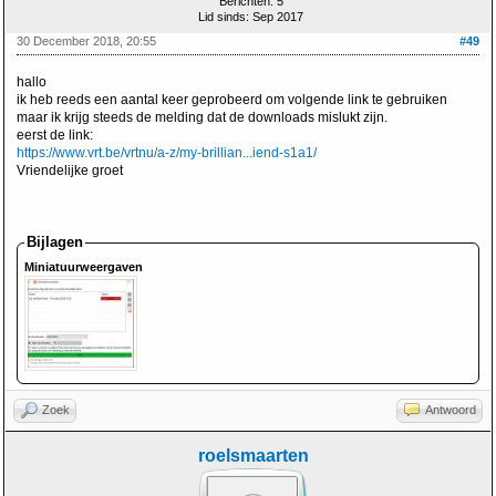
Berichten: 5
Lid sinds: Sep 2017
30 December 2018, 20:55
#49
hallo
ik heb reeds een aantal keer geprobeerd om volgende link te gebruiken
maar ik krijg steeds de melding dat de downloads mislukt zijn.
eerst de link:
https://www.vrt.be/vrtnu/a-z/my-brillian...iend-s1a1/
Vriendelijke groet
Bijlagen
Miniatuurweergaven
Zoek
Antwoord
roelsmaarten