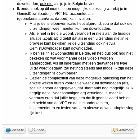
downloaden,
ook niet
als je je in Belgie bevindt.
Ik onderzoek op dit moment een mogelijke oplossing waarbij je in
GemistDownloader je VRT NU-accountdetails
(gebruikersnaam/wachtwoord) kan invullen.
Mits je de telefoonverificatie hebt afgerond, zou je dat ook die
uitzendingen weer moeten kunnen downloaden.
Als je niet in Belgie woont, verandert er niets aan de huidige
situatie. Zoals altijd geldt dat als je een uitzending niet in je
browser kunt bekijken, je de uitzending ook niet via
GemistDownloader kunt downloaden.
Ik ben zelf niet woonachtig in Belgie, en heb dus ook nog niet
bekeken op wat voor manier deze video's worden
aangeboden. Als dit inderdaad met een geavanceerd type
DRM wordt gedaan, zal het nog steeds niet mogelijk zijn deze
uitzendingen te downloaden.
Gezien de complexiteit van deze mogelijke oplossing kan het
enkele weken duren voordat je weer kunt downloaden (als,
zoals hiervoor aangegeven, dat uberhaubt nog mogelijk is). Ik
begrijp dat dit voor sommigen erg vervelend is, maar ik
vertrouw erop dat jullie begrijpen dat ik geen invloed heb op
het beleid van de VRT en dat het onderzoeken,
implementeren en testen van een nieuwe downloadoplossing
tijd kost.
Website
Zoek
Antwoord