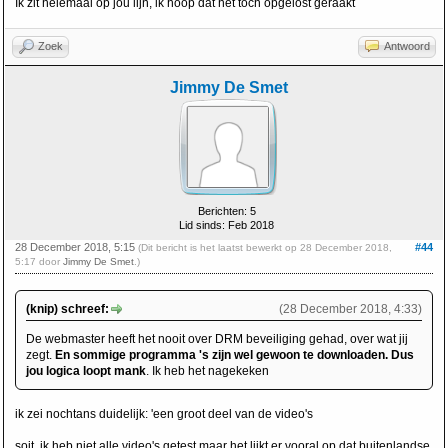
Ik zit helemaal op jou lijn, ik hoop dat het toch opgelost geraakt
Zoek
Antwoord
Jimmy De Smet
Berichten: 5
Lid sinds: Feb 2018
28 December 2018, 5:15
#44
(Dit bericht is het laatst bewerkt op 28 December 2018,
5:17 door
Jimmy De Smet
.)
(knip) schreef:
(28 December 2018, 4:33)
De webmaster heeft het nooit over DRM beveiliging gehad, over wat jij
zegt.
En sommige programma 's zijn wel gewoon te downloaden. Dus
jou logica loopt mank
. Ik heb het nagekeken
ik zei nochtans duidelijk: 'een groot deel van de video's
soit, ik heb niet alle video's getest maar het lijkt er vooral op dat buitenlandse,