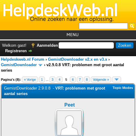
MENU
Home
Welkom gast!
Aanmelden
Registreren
Tutorials
Helpdeskweb.nl Forum
›
GemistDownloader v2.x en v3.x
›
Foutcodes
GemistDownloader
›
v2.9.0.8 VRT: problemen met groot aantal
series
Helpdesks
Pagina's (8):
« Vorige
1
...
3
4
5
6
7
8
Volgende »
GemistDownloader
*
GemistDownloader 2.9.0.8 -
VRT: problemen met groot
Topic Modes
aantal series
Forum
Peet