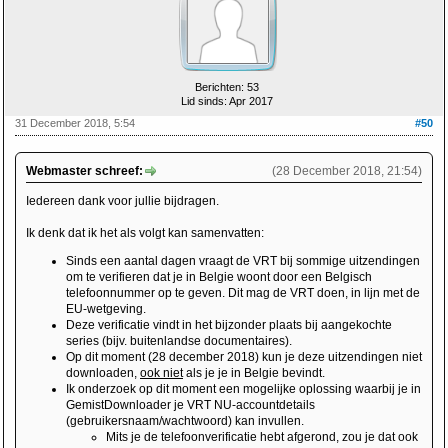
Berichten: 53
Lid sinds: Apr 2017
31 December 2018, 5:54
#50
Webmaster schreef:
(28 December 2018, 21:54)
Iedereen dank voor jullie bijdragen.
Ik denk dat ik het als volgt kan samenvatten:
Sinds een aantal dagen vraagt de VRT bij sommige uitzendingen
om te verifieren dat je in Belgie woont door een Belgisch
telefoonnummer op te geven. Dit mag de VRT doen, in lijn met de
EU-wetgeving.
Deze verificatie vindt in het bijzonder plaats bij aangekochte
series (bijv. buitenlandse documentaires).
Op dit moment (28 december 2018) kun je deze uitzendingen niet
downloaden,
ook niet
als je je in Belgie bevindt.
Ik onderzoek op dit moment een mogelijke oplossing waarbij je in
GemistDownloader je VRT NU-accountdetails
(gebruikersnaam/wachtwoord) kan invullen.
Mits je de telefoonverificatie hebt afgerond, zou je dat ook