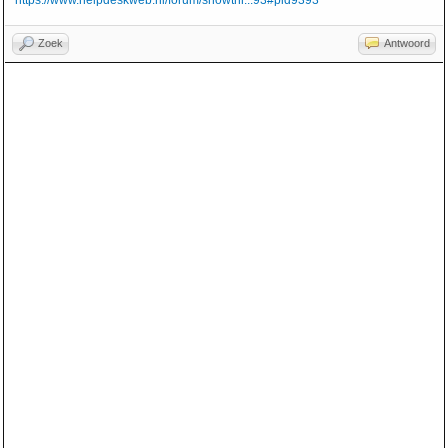
https://www.helpdeskweb.nl/forum/showthr...93#pid9393
Zoek
Antwoord