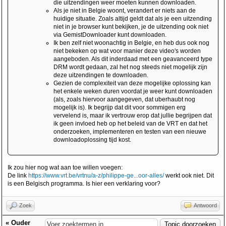
die uitzendingen weer moeten kunnen downloaden.
Als je niet in Belgie woont, verandert er niets aan de
huidige situatie. Zoals altijd geldt dat als je een uitzending
niet in je browser kunt bekijken, je de uitzending ook niet
via GemistDownloader kunt downloaden.
Ik ben zelf niet woonachtig in Belgie, en heb dus ook nog
niet bekeken op wat voor manier deze video's worden
aangeboden. Als dit inderdaad met een geavanceerd type
DRM wordt gedaan, zal het nog steeds niet mogelijk zijn
deze uitzendingen te downloaden.
Gezien de complexiteit van deze mogelijke oplossing kan
het enkele weken duren voordat je weer kunt downloaden
(als, zoals hiervoor aangegeven, dat uberhaubt nog
mogelijk is). Ik begrijp dat dit voor sommigen erg
vervelend is, maar ik vertrouw erop dat jullie begrijpen dat
ik geen invloed heb op het beleid van de VRT en dat het
onderzoeken, implementeren en testen van een nieuwe
downloadoplossing tijd kost.
Ik zou hier nog wat aan toe willen voegen:
De link
https://www.vrt.be/vrtnu/a-z/philippe-ge...oor-alles/
werkt ook niet. Dit
is een Belgisch programma. Is hier een verklaring voor?
Zoek
Antwoord
«
Ouder