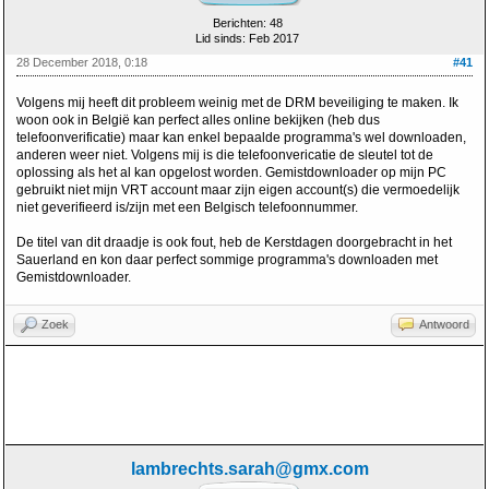
Berichten: 48
Lid sinds: Feb 2017
28 December 2018, 0:18
#41
Volgens mij heeft dit probleem weinig met de DRM beveiliging te maken. Ik
woon ook in België kan perfect alles online bekijken (heb dus
telefoonverificatie) maar kan enkel bepaalde programma's wel downloaden,
anderen weer niet. Volgens mij is die telefoonvericatie de sleutel tot de
oplossing als het al kan opgelost worden. Gemistdownloader op mijn PC
gebruikt niet mijn VRT account maar zijn eigen account(s) die vermoedelijk
niet geverifieerd is/zijn met een Belgisch telefoonnummer.
De titel van dit draadje is ook fout, heb de Kerstdagen doorgebracht in het
Sauerland en kon daar perfect sommige programma's downloaden met
Gemistdownloader.
Zoek
Antwoord
lambrechts.sarah@gmx.com