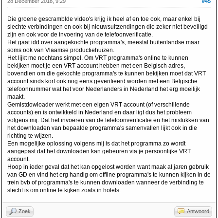
28 December 2018, 9:29
#45
Die groene gescramblde video's krijg ik heel af en toe ook, maar enkel bij
slechte verbindingen en ook bij nieuwsuitzendingen die zeker niet beveiligd
zijn en ook voor de invoering van de telefoonverificatie.
Het gaat idd over aangekochte programma's, meestal buitenlandse maar
soms ook van Vlaamse productiehuizen.
Het lijkt me nochtans simpel. Om VRT programma's online te kunnen
bekijken moet je een VRT account hebben met een Belgisch adres,
bovendien om die gekochte programma's te kunnen bekijken moet dat VRT
account sinds kort ook nog eens geverifieerd worden met een Belgische
telefoonnummer wat het voor Nederlanders in Nederland het erg moeilijk
maakt.
Gemistdowloader werkt met een eigen VRT account (of verschillende
accounts) en is ontwikkeld in Nederland en daar ligt dus het probleem
volgens mij. Dat het invoeren van de telefoonverificatie en het mislukken van
het downloaden van bepaalde programma's samenvallen lijkt ook in die
richting te wijzen.
Een mogelijke oplossing volgens mij is dat het programma zo wordt
aangepast dat het downloaden kan gebeuren via je persoonlijke VRT
account.
Hoop in ieder geval dat het kan opgelost worden want maak al jaren gebruik
van GD en vind het erg handig om offline programma's te kunnen kijken in de
trein bvb of programma's te kunnen downloaden wanneer de verbinding te
slecht is om online te kijken zoals in hotels.
Zoek
Antwoord