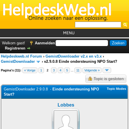
MENU
Home
Welkom gast!
Aanmelden
Registreren
Tutorials
Helpdeskweb.nl Forum
›
GemistDownloader v2.x en v3.x
›
Foutcodes
GemistDownloader
›
v2.9.0.8 Einde ondersteuning NPO Start?
Pagina's (11):
« Vorige
1
2
3
Helpdesks
4
5
...
11
Volgende »
Topic is gesloten
GemistDownloader
*
GemistDownloader 2.9.0.8 -
Einde ondersteuning NPO
Topic Modes
Forum
Start?
Lobbes