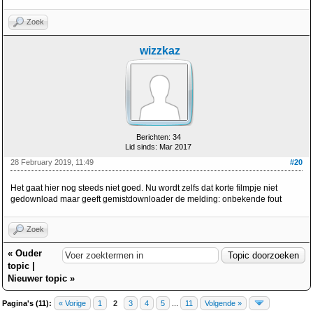
Zoek
wizzkaz
Berichten: 34
Lid sinds: Mar 2017
28 February 2019, 11:49
#20
Het gaat hier nog steeds niet goed. Nu wordt zelfs dat korte filmpje niet
gedownload maar geeft gemistdownloader de melding: onbekende fout
Zoek
«
Ouder
topic
|
Nieuwer topic
»
Pagina's (11):
« Vorige
1
2
3
4
5
...
11
Volgende »