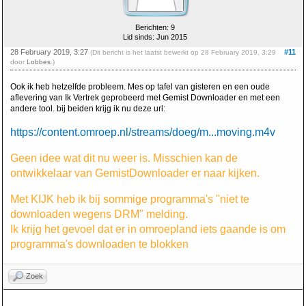
Berichten: 9
Lid sinds: Jun 2015
28 February 2019, 3:27
#11
(Dit bericht is het laatst bewerkt op 28 February 2019, 3:29
door
Lobbes
.)
Ook ik heb hetzelfde probleem. Mes op tafel van gisteren en een oude
aflevering van Ik Vertrek geprobeerd met Gemist Downloader en met een
andere tool. bij beiden krijg ik nu deze url:
https://content.omroep.nl/streams/doeg/m...moving.m4v
Geen idee wat dit nu weer is. Misschien kan de
ontwikkelaar van GemistDownloader er naar kijken.
Met KIJK heb ik bij sommige programma's "niet te
downloaden wegens DRM" melding.
Ik krijg het gevoel dat er in omroepland iets gaande is om
programma's downloaden te blokken
Zoek