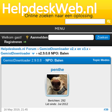
MENU
Home
Welkom gast!
Aanmelden
Registreren
Tutorials
Helpdeskweb.nl Forum
›
GemistDownloader v2.x en v3.x
›
Foutcodes
GemistDownloader
›
v2.9.0.8 NPO: Balen
GemistDownloader 2.9.0.8 -
NPO: Balen
Topic Modes
Helpdesks
penthe
GemistDownloader
*
Forum
Berichten: 292
Lid sinds: Jul 2012
16 May 2019, 21:45
#39