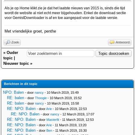
Als je op Home klikt zie je dat het laatste nieuws van 2015 is, sinds die tijd
wordt de website al niet echt meer bijgehouden. Enkel de download sectie
voor GemistDownloader is af en toe aangepast voor de laatste versie.
Met vriendelijke groet, penthe
Zoek
Antwoord
«
Ouder
topic
|
Nieuwer topic
»
Berichten in dit topic
NPO: Balen
- door
nancy
- 10 March 2019, 15:49
RE: balen
- door
Thoogie
- 10 March 2019, 15:52
RE: balen
- door
nancy
- 10 March 2019, 15:58
RE: NPO: Balen
- door
Arie
- 10 March 2019, 22:53
RE: NPO: Balen
- door
nancy
- 12 March 2019, 17:07
RE: NPO: Balen
- door
Masterfit
- 11 March 2019, 12:53
RE: NPO: Balen
- door
Arie
- 11 March 2019, 13:20
RE: NPO: Balen
- door
Ben
- 11 March 2019, 15:30