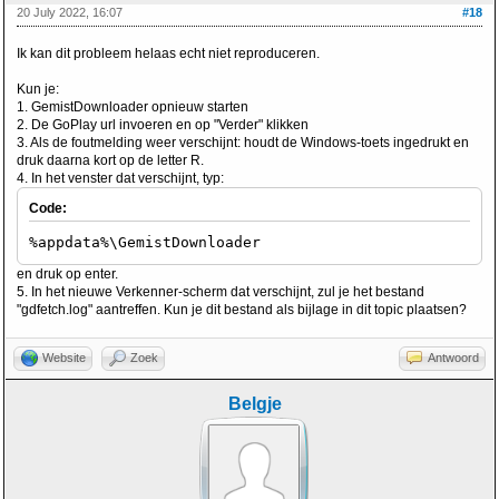
20 July 2022, 16:07
#18
Ik kan dit probleem helaas echt niet reproduceren.
Kun je:
1. GemistDownloader opnieuw starten
2. De GoPlay url invoeren en op "Verder" klikken
3. Als de foutmelding weer verschijnt: houdt de Windows-toets ingedrukt en
druk daarna kort op de letter R.
4. In het venster dat verschijnt, typ:
Code:
%appdata%\GemistDownloader
en druk op enter.
5. In het nieuwe Verkenner-scherm dat verschijnt, zul je het bestand
"gdfetch.log" aantreffen. Kun je dit bestand als bijlage in dit topic plaatsen?
Website
Zoek
Antwoord
Belgje