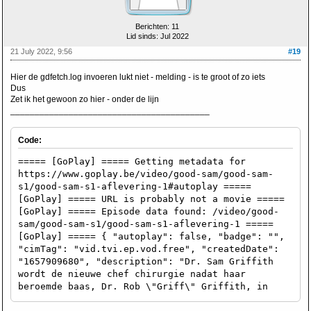
Berichten: 11
Lid sinds: Jul 2022
21 July 2022, 9:56
#19
Hier de gdfetch.log invoeren lukt niet - melding - is te groot of zo iets
Dus
Zet ik het gewoon zo hier - onder de lijn
_________________________________________
Code:
===== [GoPlay] ===== Getting metadata for
https://www.goplay.be/video/good-sam/good-sam-
s1/good-sam-s1-aflevering-1#autoplay =====
[GoPlay] ===== URL is probably not a movie =====
[GoPlay] ===== Episode data found: /video/good-
sam/good-sam-s1/good-sam-s1-aflevering-1 =====
[GoPlay] ===== { "autoplay": false, "badge": "",
"cimTag": "vid.tvi.ep.vod.free", "createdDate":
"1657909680", "description": "Dr. Sam Griffith
wordt de nieuwe chef chirurgie nadat haar
beroemde baas, Dr. Rob \"Griff\" Griffith, in
coma is beland.", "duration": 2442, "embedCta":