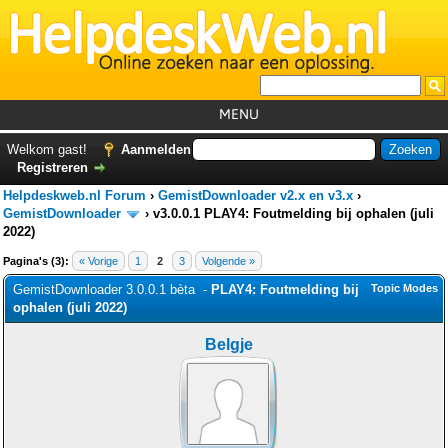
MENU
Home
Welkom gast!
Aanmelden
Registreren
Tutorials
Helpdeskweb.nl Forum
›
GemistDownloader v2.x en v3.x
›
Foutcodes
GemistDownloader
›
v3.0.0.1 PLAY4: Foutmelding bij ophalen (juli
2022)
Helpdesks
Pagina's (3):
« Vorige
1
2
3
Volgende »
GemistDownloader
*
GemistDownloader 3.0.0.1 bèta -
PLAY4: Foutmelding bij
Topic Modes
ophalen (juli 2022)
Forum
Belgje