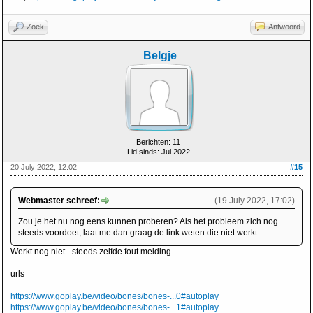
Zoek
Antwoord
Belgje
Berichten: 11
Lid sinds: Jul 2022
20 July 2022, 12:02
#15
Webmaster schreef:
(19 July 2022, 17:02)
Zou je het nu nog eens kunnen proberen? Als het probleem zich nog
steeds voordoet, laat me dan graag de link weten die niet werkt.
Werkt nog niet - steeds zelfde fout melding
urls
https://www.goplay.be/video/bones/bones-...0#autoplay
https://www.goplay.be/video/bones/bones-...1#autoplay