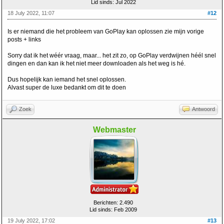
Lid sinds: Jul 2022
18 July 2022, 11:07
#12
Is er niemand die het probleem van GoPlay kan oplossen zie mijn vorige
posts + links
Sorry dat ik het wéér vraag, maar... het zit zo, op GoPlay verdwijnen héél snel
dingen en dan kan ik het niet meer downloaden als het weg is hé.
Dus hopelijk kan iemand het snel oplossen.
Alvast super de luxe bedankt om dit te doen
Zoek
Antwoord
Webmaster
Berichten: 2.490
Lid sinds: Feb 2009
19 July 2022, 17:02
#13