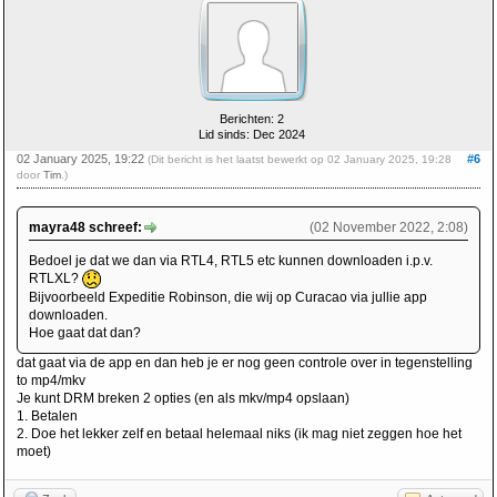
Berichten: 2
Lid sinds: Dec 2024
02 January 2025, 19:22
#6
(Dit bericht is het laatst bewerkt op 02 January 2025, 19:28
door
Tim
.)
mayra48 schreef:
(02 November 2022, 2:08)
Bedoel je dat we dan via RTL4, RTL5 etc kunnen downloaden i.p.v.
RTLXL?
Bijvoorbeeld Expeditie Robinson, die wij op Curacao via jullie app
downloaden.
Hoe gaat dat dan?
dat gaat via de app en dan heb je er nog geen controle over in tegenstelling
to mp4/mkv
Je kunt DRM breken 2 opties (en als mkv/mp4 opslaan)
1. Betalen
2. Doe het lekker zelf en betaal helemaal niks (ik mag niet zeggen hoe het
moet)