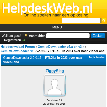
MENU
Home
Welkom gast!
Aanmelden
Registreren
Tutorials
Helpdeskweb.nl Forum
›
GemistDownloader v2.x en v3.x
›
Foutcodes
GemistDownloader
›
v2.9.0.17 RTLXL: In 2023 over naar VideoLand
GemistDownloader 2.9.0.17 -
RTLXL: In 2023 over naar
Topic Modes
Helpdesks
VideoLand
GemistDownloader
*
ZiggySieg
Forum
Berichten: 19
Lid sinds: Feb 2016