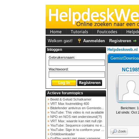
Home
Tutorials
Foutcodes
Helpd
Welkom gast!
Aanmelden
Registreren
Helpdeskweb.nl
Inloggen
Gebruikersnaam:
GemistDownload
NC198
Wachtwoord:
Actieve forumtopics
»
Beeld & Geluid Schatkamer
»
VRT Max foutmelding 400
»
Bitdefender antivirus en Gemistdowloader
Berichten: 1
»
YouTube: This video is not available
Lid sinds: Oct 
»
NPO en NOS niet ondersteund(?!)
»
VRT Max: waarde kan niet null zijn
»
YouTube: Sequence contains no elements
»
YouTube: Sign in to conform your not a bot
Zoek
»
Orbitdownloader
»
GoPlay werkt niet meer vanwege nieuwe webadres