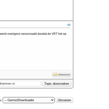
#2
t werd overigens veroorzaakt doodat de VRT het op
Antwoord
e: