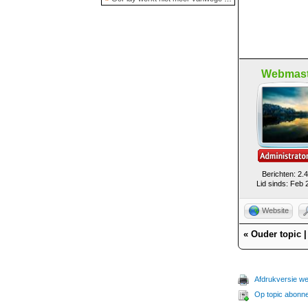
Webmast
Berichten: 2.
Lid sinds: Feb 
Website
«
Ouder topic
Afdrukversie w
Op topic abonn