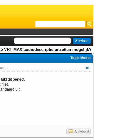
0.5 VRT MAX audiodescriptie uitzetten mogelijk?
Topic Modes
#1
985
.)
kt dit perfect.
 niet.
andaard uit...
Antwoord