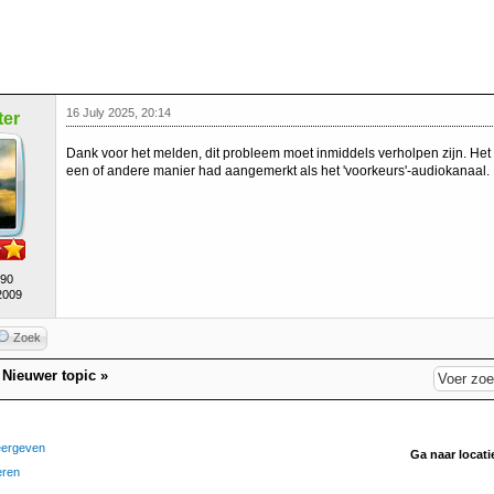
16 July 2025, 20:14
er
Dank voor het melden, dit probleem moet inmiddels verholpen zijn. He
een of andere manier had aangemerkt als het 'voorkeurs'-audiokanaal.
490
2009
Zoek
|
Nieuwer topic
»
eergeven
Ga naar locati
eren