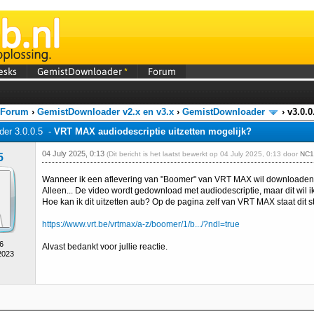
esks
GemistDownloader
*
Forum
 Forum
›
GemistDownloader v2.x en v3.x
›
GemistDownloader
›
v3.0.
er 3.0.0.5 -
VRT MAX audiodescriptie uitzetten mogelijk?
04 July 2025, 0:13
(Dit bericht is het laatst bewerkt op 04 July 2025, 0:13 door
NC1
5
Wanneer ik een aflevering van "Boomer" van VRT MAX wil downloaden lu
Alleen... De video wordt gedownload met audiodescriptie, maar dit wil ik
Hoe kan ik dit uitzetten aub? Op de pagina zelf van VRT MAX staat dit st
https://www.vrt.be/vrtmax/a-z/boomer/1/b.../?ndl=true
6
Alvast bedankt voor jullie reactie.
2023