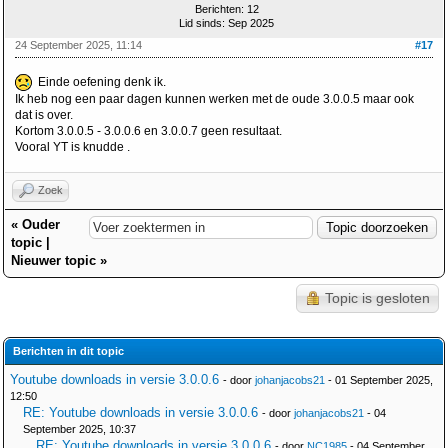
Berichten: 12
Lid sinds: Sep 2025
24 September 2025, 11:14
#17
Einde oefening denk ik.
Ik heb nog een paar dagen kunnen werken met de oude 3.0.0.5 maar ook
dat is over.
Kortom 3.0.0.5 - 3.0.0.6 en 3.0.0.7 geen resultaat.
Vooral YT is knudde .
Zoek
«
Ouder
topic
|
Nieuwer topic
»
Topic is gesloten
Berichten in dit topic
Youtube downloads in versie 3.0.0.6
- door
johanjacobs21
- 01 September 2025,
12:50
RE: Youtube downloads in versie 3.0.0.6
- door
johanjacobs21
- 04
September 2025, 10:37
RE: Youtube downloads in versie 3.0.0.6
- door
NC1985
- 04 September