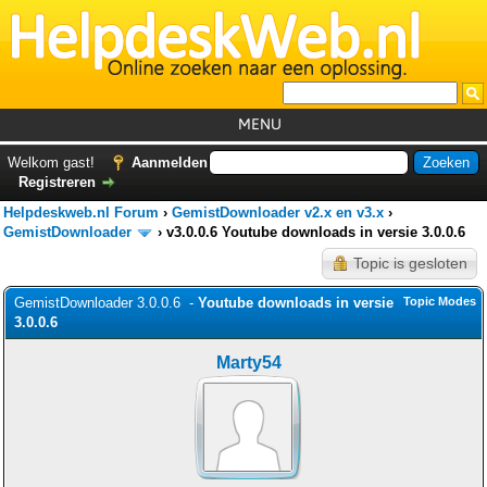
MENU
Home
Welkom gast!
Aanmelden
Registreren
Tutorials
Helpdeskweb.nl Forum
›
GemistDownloader v2.x en v3.x
›
Foutcodes
GemistDownloader
›
v3.0.0.6 Youtube downloads in versie 3.0.0.6
Topic is gesloten
Helpdesks
GemistDownloader 3.0.0.6 -
GemistDownloader
Youtube downloads in versie
*
Topic Modes
3.0.0.6
Forum
Marty54