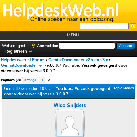
MENU
Home
Welkom gast!
Aanmelden
Registreren
Tutorials
Helpdeskweb.nl Forum
›
GemistDownloader v2.x en v3.x
›
Foutcodes
GemistDownloader
›
v3.0.0.7 YouTube: Verzoek geweigerd door
videoserver bij versie 3.0.0.7
Helpdesks
Pagina's (2):
« Vorige
1
2
GemistDownloader
*
GemistDownloader 3.0.0.7 -
YouTube: Verzoek geweigerd
Topic Modes
door videoserver bij versie 3.0.0.7
Forum
Wico-Snijders