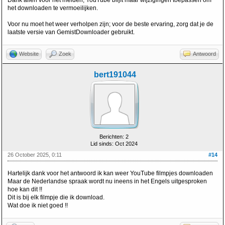
Dank allen voor het melden, YouTube blijft maar wijzigingen toepassen om
het downloaden te vermoeilijken.
Voor nu moet het weer verholpen zijn; voor de beste ervaring, zorg dat je de
laatste versie van GemistDownloader gebruikt.
Website
Zoek
Antwoord
bert191044
Berichten: 2
Lid sinds: Oct 2024
26 October 2025, 0:11
#14
Hartelijk dank voor het antwoord ik kan weer YouTube filmpjes downloaden
Maar de Nederlandse spraak wordt nu ineens in het Engels uitgesproken
hoe kan dit !!
Dit is bij elk filmpje die ik download.
Wat doe ik niet goed !!