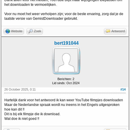
Dank allen voor het melden, YouTube blijft maar wijzigingen toepassen om
het downloaden te vermoeilijken.
Voor nu moet het weer verholpen zijn; voor de beste ervaring, zorg dat je de
laatste versie van GemistDownloader gebruikt.
Website
Zoek
Antwoord
bert191044
Berichten: 2
Lid sinds: Oct 2024
26 October 2025, 0:11
#14
Hartelijk dank voor het antwoord ik kan weer YouTube filmpjes downloaden
Maar de Nederlandse spraak wordt nu ineens in het Engels uitgesproken
hoe kan dit !!
Dit is bij elk filmpje die ik download.
Wat doe ik niet goed !!