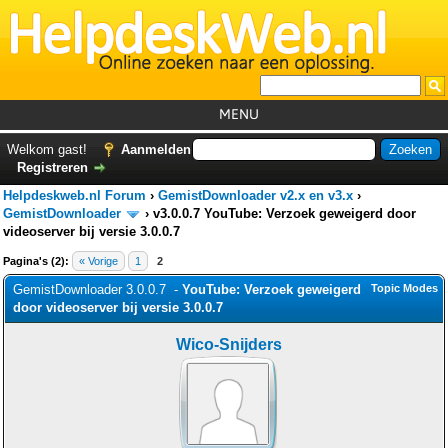
MENU
Home
Welkom gast!
Aanmelden
Registreren
Tutorials
Helpdeskweb.nl Forum
›
GemistDownloader v2.x en v3.x
›
Foutcodes
GemistDownloader
›
v3.0.0.7 YouTube: Verzoek geweigerd door
videoserver bij versie 3.0.0.7
Helpdesks
Pagina's (2):
« Vorige
1
2
GemistDownloader
*
GemistDownloader 3.0.0.7 -
YouTube: Verzoek geweigerd
Topic Modes
door videoserver bij versie 3.0.0.7
Forum
Wico-Snijders