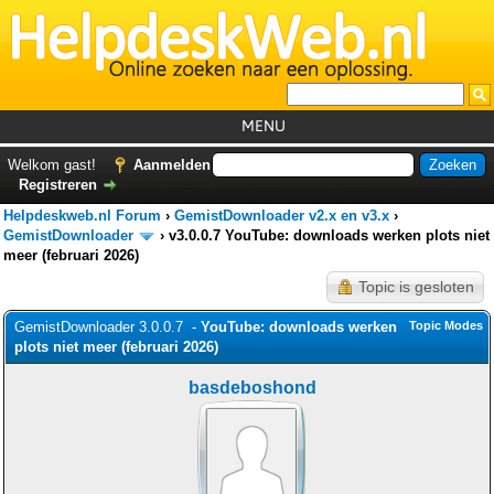
MENU
Home
Welkom gast!
Aanmelden
Registreren
Tutorials
Helpdeskweb.nl Forum
›
GemistDownloader v2.x en v3.x
›
Foutcodes
GemistDownloader
›
v3.0.0.7 YouTube: downloads werken plots niet
meer (februari 2026)
Helpdesks
Topic is gesloten
GemistDownloader
*
GemistDownloader 3.0.0.7 -
YouTube: downloads werken
Topic Modes
Forum
plots niet meer (februari 2026)
basdeboshond