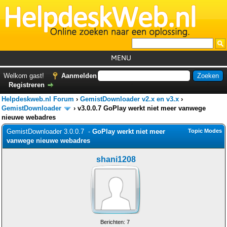
MENU
Home
Welkom gast!
Aanmelden
Registreren
Tutorials
Helpdeskweb.nl Forum
›
GemistDownloader v2.x en v3.x
›
Foutcodes
GemistDownloader
›
v3.0.0.7 GoPlay werkt niet meer vanwege
nieuwe webadres
Helpdesks
GemistDownloader 3.0.0.7 -
GoPlay werkt niet meer
Topic Modes
vanwege nieuwe webadres
GemistDownloader
*
Forum
shani1208
Berichten: 7