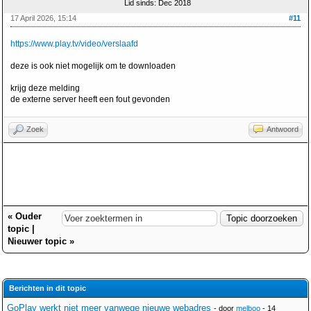
Lid sinds: Dec 2018
17 April 2026, 15:14
#11
https://www.play.tv/video/verslaafd
deze is ook niet mogelijk om te downloaden
krijg deze melding
de externe server heeft een fout gevonden
Zoek
Antwoord
«
Ouder
topic
|
Nieuwer topic
»
Berichten in dit topic
GoPlay werkt niet meer vanwege nieuwe webadres
- door
melboo
- 14