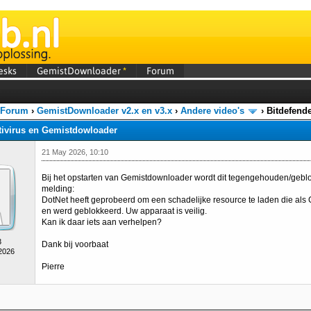
esks
GemistDownloader
*
Forum
 Forum
›
GemistDownloader v2.x en v3.x
›
Andere video's
›
Bitdefend
tivirus en Gemistdowloader
21 May 2026, 10:10
Bij het opstarten van Gemistdownloader wordt dit tegengehouden/geblo
melding:
DotNet heeft geprobeerd om een schadelijke resource te laden die al
en werd geblokkeerd. Uw apparaat is veilig.
Kan ik daar iets aan verhelpen?
3
Dank bij voorbaat
 2026
Pierre