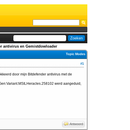
er antivirus en Gemistdowloader
Topic Modes
#1
kkeerd door mijn Bitdefender antivirus met de
s Gen:Variant.MSILHeracles.258102 werd aangeduid,
Antwoord