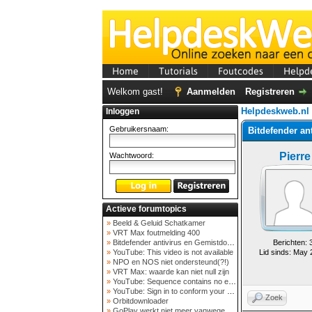
Home
Tutorials
Foutcodes
Helpd
Welkom gast!
Aanmelden
Registreren
Helpdeskweb.nl
Inloggen
Gebruikersnaam:
Bitdefender an
Pierre
Wachtwoord:
Actieve forumtopics
»
Beeld & Geluid Schatkamer
»
VRT Max foutmelding 400
»
Bitdefender antivirus en Gemistdowloader
Berichten: 
»
YouTube: This video is not available
Lid sinds: May
»
NPO en NOS niet ondersteund(?!)
»
VRT Max: waarde kan niet null zijn
»
YouTube: Sequence contains no elements
»
YouTube: Sign in to conform your not a bot
Zoek
»
Orbitdownloader
»
GoPlay werkt niet meer vanwege nieuwe webadres