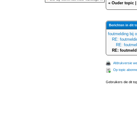
«
Ouder topic
Berichten in dit t
foutmelding bij 
RE: foutmeldin
RE: foutmel
RE: foutmeld
Afdrukversie w
Op topic abonn
Gebruikers die dit to