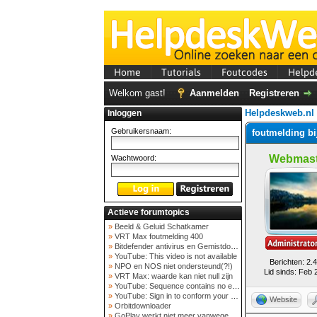
Home
Tutorials
Foutcodes
Helpd
Welkom gast!
Aanmelden
Registreren
Helpdeskweb.nl
Inloggen
Gebruikersnaam:
foutmelding bi
Webmast
Wachtwoord:
Actieve forumtopics
»
Beeld & Geluid Schatkamer
»
VRT Max foutmelding 400
»
Bitdefender antivirus en Gemistdowloader
»
YouTube: This video is not available
Berichten: 2.
»
NPO en NOS niet ondersteund(?!)
Lid sinds: Feb 
»
VRT Max: waarde kan niet null zijn
»
YouTube: Sequence contains no elements
»
YouTube: Sign in to conform your not a bot
Website
»
Orbitdownloader
»
GoPlay werkt niet meer vanwege nieuwe webadres