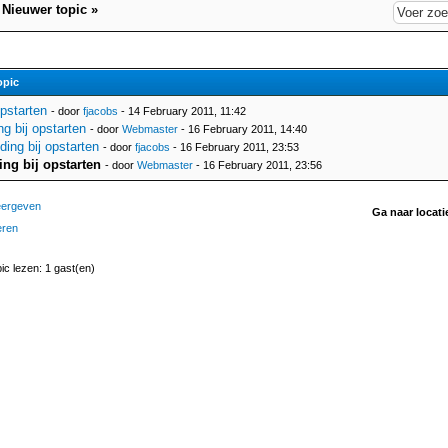
|
Nieuwer topic
»
opic
opstarten
- door
fjacobs
- 14 February 2011, 11:42
g bij opstarten
- door
Webmaster
- 16 February 2011, 14:40
ding bij opstarten
- door
fjacobs
- 16 February 2011, 23:53
ing bij opstarten
- door
Webmaster
- 16 February 2011, 23:56
eergeven
Ga naar locati
eren
pic lezen: 1 gast(en)