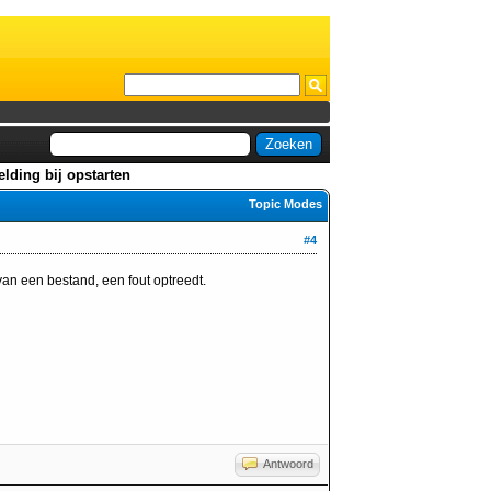
lding bij opstarten
Topic Modes
#4
 van een bestand, een fout optreedt.
Antwoord