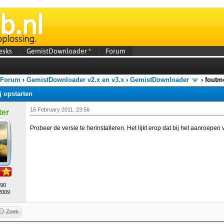
esks
GemistDownloader
*
Forum
 Forum
›
GemistDownloader v2.x en v3.x
›
GemistDownloader
›
foutme
j opstarten
16 February 2011, 23:56
er
Probeer de versie te herinstalleren. Het lijkt erop dat bij het aanroepen
490
2009
Zoek