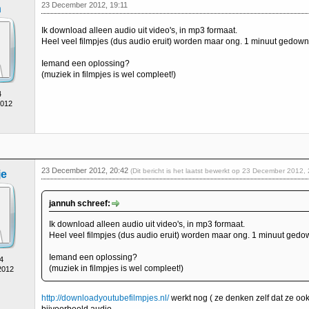
23 December 2012, 19:11
h
Ik download alleen audio uit video's, in mp3 formaat.
Heel veel filmpjes (dus audio eruit) worden maar ong. 1 minuut gedownl
Iemand een oplossing?
(muziek in filmpjes is wel compleet!)
4
2012
23 December 2012, 20:42
(Dit bericht is het laatst bewerkt op 23 December 2012
e
jannuh schreef:
Ik download alleen audio uit video's, in mp3 formaat.
Heel veel filmpjes (dus audio eruit) worden maar ong. 1 minuut gedow
Iemand een oplossing?
4
(muziek in filmpjes is wel compleet!)
2012
http://downloadyoutubefilmpjes.nl/
werkt nog ( ze denken zelf dat ze ook