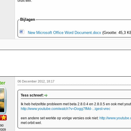
orbit wel.
Bijlagen
New Microsoft Office Word Document.docx
(Grootte: 45,3 KB
06 December 2012, 18:17
er
Tess schreef:
Ik heb hetzelfde probleem met beta 2.8.0.4 en 2.8.0.5 en ook met yout
http://www.youtube.com/watch?v=Dogg7fMd-...igest-vrec
een andere set werkte op vorige versies ook niet:
http://www.youtube
met orbit wel.
490
2009