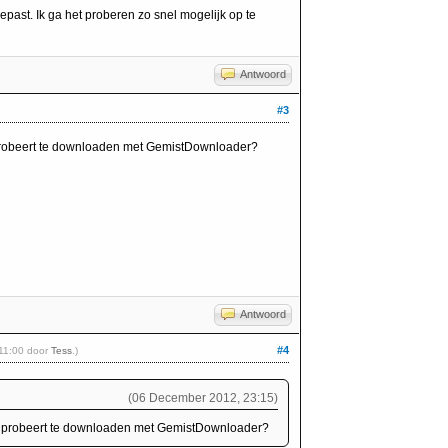
past. Ik ga het proberen zo snel mogelijk op te
Antwoord
#3
) probeert te downloaden met GemistDownloader?
Antwoord
#4
 11:00 door
Tess
.)
(06 December 2012, 23:15)
IP) probeert te downloaden met GemistDownloader?