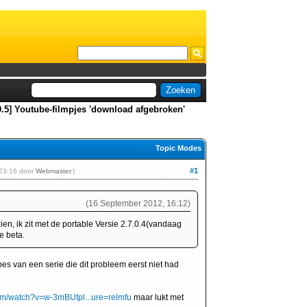
0.5] Youtube-filmpjes 'download afgebroken'
Topic Modes
#1
, 23:16 door
Webmaster
.)
(16 September 2012, 16:12)
ien, ik zit met de portable Versie 2.7.0.4(vandaag
e beta.
es van een serie die dit probleem eerst niet had
om/watch?v=w-3mBUtpl...ure=relmfu
maar lukt met