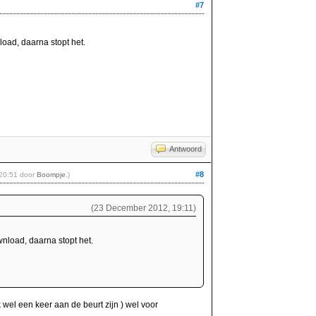
#7
oad, daarna stopt het.
Antwoord
#8
, 20:51 door
Boompje
.)
(23 December 2012, 19:11)
nload, daarna stopt het.
 wel een keer aan de beurt zijn ) wel voor