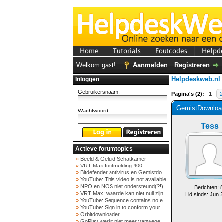
Home
Tutorials
Foutcodes
Helpd
Welkom gast!
Aanmelden
Registreren
Helpdeskweb.nl
Inloggen
Gebruikersnaam:
Pagina's (2):
1
GemistDownload
Wachtwoord:
Tess
Actieve forumtopics
»
Beeld & Geluid Schatkamer
»
VRT Max foutmelding 400
»
Bitdefender antivirus en Gemistdowloader
»
YouTube: This video is not available
»
NPO en NOS niet ondersteund(?!)
Berichten: 
»
VRT Max: waarde kan niet null zijn
Lid sinds: Jun 
»
YouTube: Sequence contains no elements
»
YouTube: Sign in to conform your not a bot
»
Orbitdownloader
»
GoPlay werkt niet meer vanwege nieuwe webadres