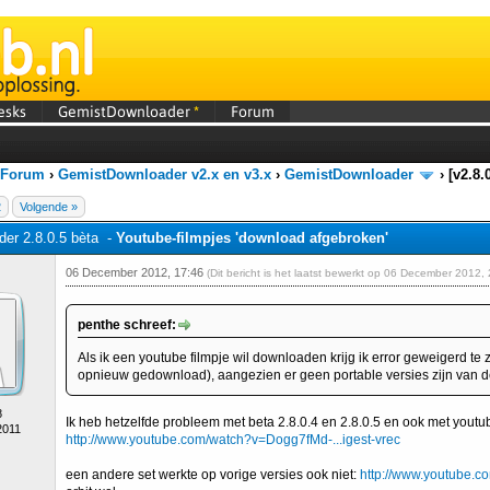
esks
GemistDownloader
*
Forum
 Forum
›
GemistDownloader v2.x en v3.x
›
GemistDownloader
›
[v2.8.
2
Volgende »
er 2.8.0.5 bèta -
Youtube-filmpjes 'download afgebroken'
06 December 2012, 17:46
(Dit bericht is het laatst bewerkt op 06 December 2012
penthe schreef:
Als ik een youtube filmpje wil downloaden krijg ik error geweigerd te z
opnieuw gedownload), aangezien er geen portable versies zijn van d
8
Ik heb hetzelfde probleem met beta 2.8.0.4 en 2.8.0.5 en ook met youtub
2011
http://www.youtube.com/watch?v=Dogg7fMd-...igest-vrec
een andere set werkte op vorige versies ook niet:
http://www.youtube.c