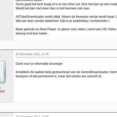
bijvoorbeeld audio .
Soms gaat het heel traag of is er een time-out .Doe het dan op een rust
Werkt het dan niet meer dan is het hiermee ook over .
AllTubeDownloader werkt altijd .Alleen de freeware versie werkt maar 1
Wel per keer zonder tijdslimiet .Kijk in je systemtray ( rechtsonder )
Maar gebruik nu Real Player .Is alleen voor video ( eerst een HD Video s
alsnog eruit kan halen .
23 December 2012, 21:38
h
Dank voor je informatie boompje!
Inmiddels de laatste beta gedownload van de GemistDownloader, hiermee
bewijzen of dat permanent is, maar dat vinden we vanzelf uit.
4
2012
23 December 2012, 22:56