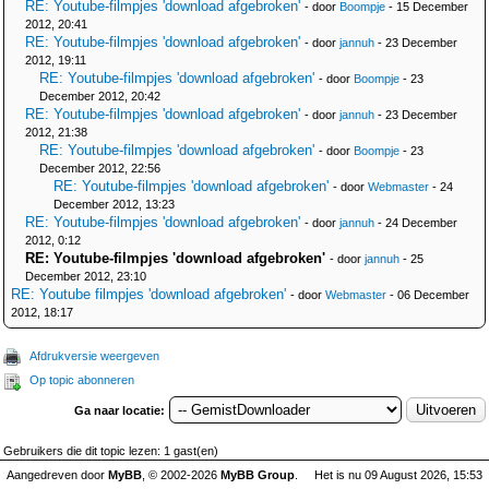
RE: Youtube-filmpjes 'download afgebroken'
- door
Boompje
- 15 December
2012, 20:41
RE: Youtube-filmpjes 'download afgebroken'
- door
jannuh
- 23 December
2012, 19:11
RE: Youtube-filmpjes 'download afgebroken'
- door
Boompje
- 23
December 2012, 20:42
RE: Youtube-filmpjes 'download afgebroken'
- door
jannuh
- 23 December
2012, 21:38
RE: Youtube-filmpjes 'download afgebroken'
- door
Boompje
- 23
December 2012, 22:56
RE: Youtube-filmpjes 'download afgebroken'
- door
Webmaster
- 24
December 2012, 13:23
RE: Youtube-filmpjes 'download afgebroken'
- door
jannuh
- 24 December
2012, 0:12
RE: Youtube-filmpjes 'download afgebroken'
- door
jannuh
- 25
December 2012, 23:10
RE: Youtube filmpjes 'download afgebroken'
- door
Webmaster
- 06 December
2012, 18:17
Afdrukversie weergeven
Op topic abonneren
Ga naar locatie:
Gebruikers die dit topic lezen: 1 gast(en)
Aangedreven door
MyBB
, © 2002-2026
MyBB Group
.
Het is nu 09 August 2026, 15:53