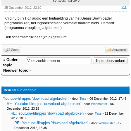
Lid sinds: Jul 2012
25 December 2012, 23:10
#13
Krijg nu bij YT d/l audio een foutmelding van het GemistDownloader
programma zelf, het logboekbestand vermeldt daarom niets uiteraard
(programma vroegtijdig afgebroken).
Heb schermafdruk naar (knip) gestuurd.
Zoek
Antwoord
«
Ouder
topic
|
Nieuwer topic
»
Berichten in dit topic
Youtube-filmpjes 'download afgebroken'
- door
Tess
- 06 December 2012, 17:46
RE: Youtube-filmpjes 'download afgebroken'
- door
Webmaster
- 06
December 2012, 23:15
RE: Youtube-filmpjes 'download afgebroken'
- door
Tess
- 12 December
2012, 10:55
RE: Youtube-filmpjes 'download afgebroken'
- door
Webmaster
- 12
December 2012, 15:35