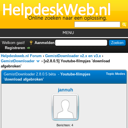
MENU
Home
Welkom gast!
Aanmelden
Registreren
Tutorials
Helpdeskweb.nl Forum
›
GemistDownloader v2.x en v3.x
›
Foutcodes
GemistDownloader
›
[v2.8.0.5] Youtube-filmpjes 'download
afgebroken'
Helpdesks
GemistDownloader 2.8.0.5 bèta -
Youtube-filmpjes
Topic Modes
'download afgebroken'
GemistDownloader
*
Forum
jannuh
Berichten: 4