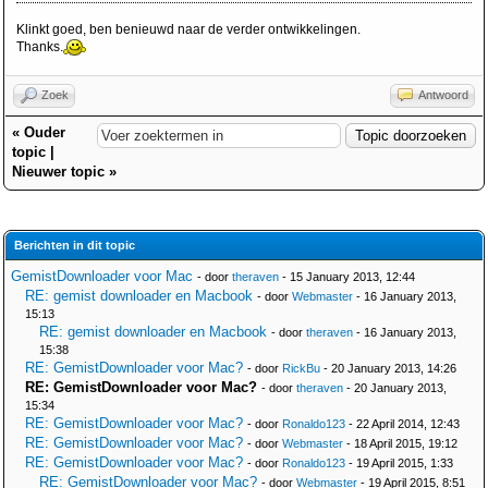
Klinkt goed, ben benieuwd naar de verder ontwikkelingen.
Thanks.
Zoek
Antwoord
«
Ouder
topic
|
Nieuwer topic
»
Berichten in dit topic
GemistDownloader voor Mac
- door
theraven
- 15 January 2013, 12:44
RE: gemist downloader en Macbook
- door
Webmaster
- 16 January 2013,
15:13
RE: gemist downloader en Macbook
- door
theraven
- 16 January 2013,
15:38
RE: GemistDownloader voor Mac?
- door
RickBu
- 20 January 2013, 14:26
RE: GemistDownloader voor Mac?
- door
theraven
- 20 January 2013,
15:34
RE: GemistDownloader voor Mac?
- door
Ronaldo123
- 22 April 2014, 12:43
RE: GemistDownloader voor Mac?
- door
Webmaster
- 18 April 2015, 19:12
RE: GemistDownloader voor Mac?
- door
Ronaldo123
- 19 April 2015, 1:33
RE: GemistDownloader voor Mac?
- door
Webmaster
- 19 April 2015, 8:51