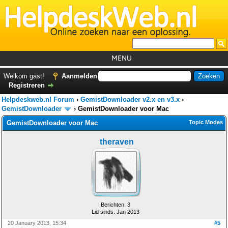
MENU
Home
Welkom gast!
Aanmelden
Registreren
Tutorials
Helpdeskweb.nl Forum
›
GemistDownloader v2.x en v3.x
›
Foutcodes
GemistDownloader
›
GemistDownloader voor Mac
GemistDownloader voor Mac
Topic Modes
Helpdesks
theraven
GemistDownloader
*
Forum
Berichten: 3
Lid sinds: Jan 2013
20 January 2013, 15:34
#5