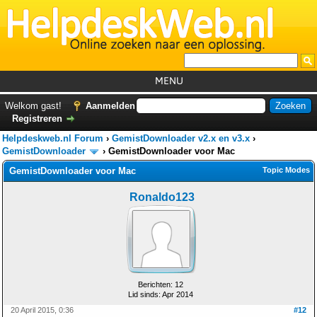
MENU
Home
Welkom gast!
Aanmelden
Registreren
Tutorials
Helpdeskweb.nl Forum
›
GemistDownloader v2.x en v3.x
›
Foutcodes
GemistDownloader
›
GemistDownloader voor Mac
GemistDownloader voor Mac
Topic Modes
Helpdesks
Ronaldo123
GemistDownloader
*
Forum
Berichten: 12
Lid sinds: Apr 2014
20 April 2015, 0:36
#12