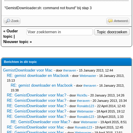
"GemistDownloader.sh: command not found" bij stap 3
Zoek
Antwoord
«
Ouder
topic
|
Nieuwer topic
»
Berichten in dit topic
GemistDownloader voor Mac
- door
theraven
- 15 January 2013, 12:44
RE: gemist downloader en Macbook
- door
Webmaster
- 16 January 2013,
15:13
RE: gemist downloader en Macbook
- door
theraven
- 16 January 2013,
15:38
RE: GemistDownloader voor Mac?
- door
RickBu
- 20 January 2013, 14:26
RE: GemistDownloader voor Mac?
- door
theraven
- 20 January 2013, 15:34
RE: GemistDownloader voor Mac?
- door
Ronaldo123
- 22 April 2014, 12:43
RE: GemistDownloader voor Mac?
- door
Webmaster
- 18 April 2015, 19:12
RE: GemistDownloader voor Mac?
- door
Ronaldo123
- 19 April 2015, 1:33
RE: GemistDownloader voor Mac?
- door
Webmaster
- 19 April 2015, 8:51
RE: GemistDownloader voor Mac
- door
Ronaldo123
- 19 April 2015, 12:45
RE: GemistDownloader voor Mac
- door
Webmaster
- 19 April 2015, 12:51