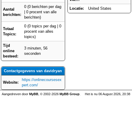
0 (0 berichten per dag
Locatie:
United States
Aantal
| 0 procent van alle
berichten:
berichten)
0 (0 topics per dag | 0
Totaal
procent van alles
Topics:
topics)
Tijd
3 minuten, 56
online
seconden
besteed:
Contactgegevens van davidryan
https://onlinecoursesex
Website:
pert.com/
Aangedreven door
MyBB
, © 2002-2026
MyBB Group
.
Het is nu 06 August 2026, 20:38