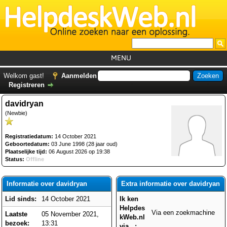
MENU
Home
Welkom gast!
Aanmelden
Registreren
Tutorials
davidryan
Foutcodes
(Newbie)
Helpdesks
Registratiedatum:
14 October 2021
GemistDownloader
*
Geboortedatum:
03 June 1998 (28 jaar oud)
Plaatselijke tijd:
06 August 2026 op 19:38
Forum
Status:
Offline
Informatie over davidryan
Extra informatie over davidryan
Lid sinds:
14 October 2021
Ik ken
Helpdes
Via een zoekmachine
Laatste
05 November 2021,
kWeb.nl
bezoek:
13:31
via...: