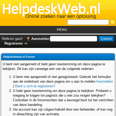
MENU
Home
Welkom gast!
Aanmelden
Registreren
Tutorials
Foutcodes
Helpdeskweb.nl Forum
Helpdesks
U bent niet aangemeld of hebt geen toestemming om deze pagina te
bekijken. Dit kan zijn vanwege een van de volgende redenen:
GemistDownloader
*
U bent niet aangemeld of niet geregistreerd. Gebruik het formulier
Forum
aan de onderkant van deze pagina om u aan te melden
Aanmelden
|
Dient u zich te registreren?
U hebt geen toestemming om deze pagina te bekijken. Probeert u
toegang te krijgen tot pagina's die u niet zou mogen bekijken?
Controleer in de forumrechten dat u bevoegd bent tot het verrichten
van deze handeling.
Uw account kan zijn uitgeschakeld door een beheerder, of kan nog
in afwachting zijn van activatie.