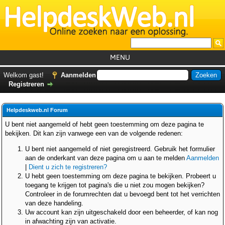
MENU
Home
Welkom gast!
Aanmelden
Registreren
Tutorials
Foutcodes
Helpdeskweb.nl Forum
Helpdesks
U bent niet aangemeld of hebt geen toestemming om deze pagina te
bekijken. Dit kan zijn vanwege een van de volgende redenen:
GemistDownloader
*
U bent niet aangemeld of niet geregistreerd. Gebruik het formulier
Forum
aan de onderkant van deze pagina om u aan te melden
Aanmelden
|
Dient u zich te registreren?
U hebt geen toestemming om deze pagina te bekijken. Probeert u
toegang te krijgen tot pagina's die u niet zou mogen bekijken?
Controleer in de forumrechten dat u bevoegd bent tot het verrichten
van deze handeling.
Uw account kan zijn uitgeschakeld door een beheerder, of kan nog
in afwachting zijn van activatie.