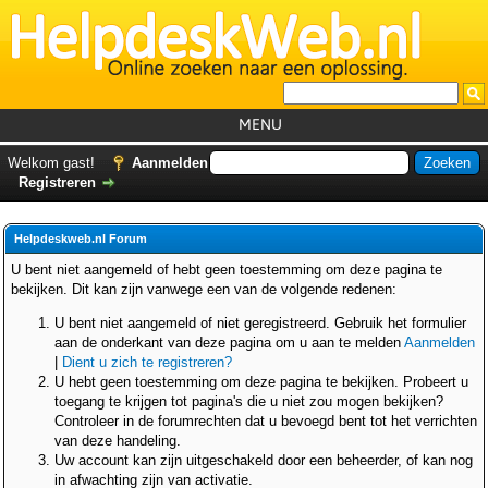
MENU
Home
Welkom gast!
Aanmelden
Registreren
Tutorials
Foutcodes
Helpdeskweb.nl Forum
Helpdesks
U bent niet aangemeld of hebt geen toestemming om deze pagina te
bekijken. Dit kan zijn vanwege een van de volgende redenen:
GemistDownloader
*
U bent niet aangemeld of niet geregistreerd. Gebruik het formulier
Forum
aan de onderkant van deze pagina om u aan te melden
Aanmelden
|
Dient u zich te registreren?
U hebt geen toestemming om deze pagina te bekijken. Probeert u
toegang te krijgen tot pagina's die u niet zou mogen bekijken?
Controleer in de forumrechten dat u bevoegd bent tot het verrichten
van deze handeling.
Uw account kan zijn uitgeschakeld door een beheerder, of kan nog
in afwachting zijn van activatie.