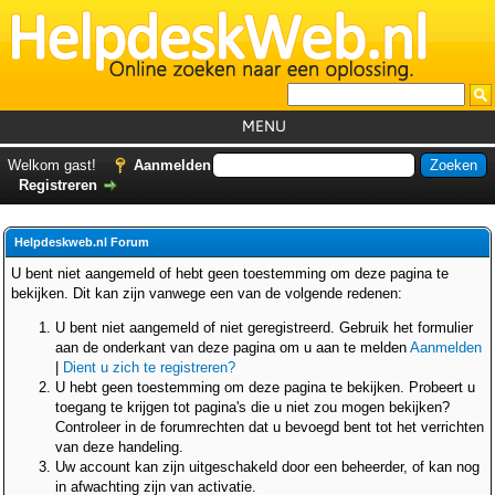
MENU
Home
Welkom gast!
Aanmelden
Registreren
Tutorials
Foutcodes
Helpdeskweb.nl Forum
Helpdesks
U bent niet aangemeld of hebt geen toestemming om deze pagina te
bekijken. Dit kan zijn vanwege een van de volgende redenen:
GemistDownloader
*
U bent niet aangemeld of niet geregistreerd. Gebruik het formulier
Forum
aan de onderkant van deze pagina om u aan te melden
Aanmelden
|
Dient u zich te registreren?
U hebt geen toestemming om deze pagina te bekijken. Probeert u
toegang te krijgen tot pagina's die u niet zou mogen bekijken?
Controleer in de forumrechten dat u bevoegd bent tot het verrichten
van deze handeling.
Uw account kan zijn uitgeschakeld door een beheerder, of kan nog
in afwachting zijn van activatie.