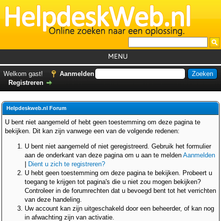
MENU
Home
Welkom gast!
Aanmelden
Registreren
Tutorials
Foutcodes
Helpdeskweb.nl Forum
Helpdesks
U bent niet aangemeld of hebt geen toestemming om deze pagina te
bekijken. Dit kan zijn vanwege een van de volgende redenen:
GemistDownloader
*
U bent niet aangemeld of niet geregistreerd. Gebruik het formulier
Forum
aan de onderkant van deze pagina om u aan te melden
Aanmelden
|
Dient u zich te registreren?
U hebt geen toestemming om deze pagina te bekijken. Probeert u
toegang te krijgen tot pagina's die u niet zou mogen bekijken?
Controleer in de forumrechten dat u bevoegd bent tot het verrichten
van deze handeling.
Uw account kan zijn uitgeschakeld door een beheerder, of kan nog
in afwachting zijn van activatie.