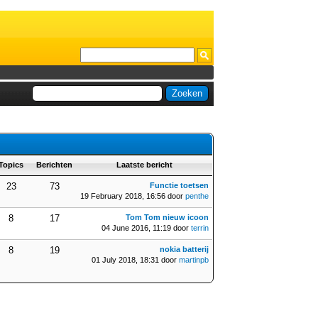
Topics
Berichten
Laatste bericht
23
73
Functie toetsen
19 February 2018, 16:56 door
penthe
8
17
Tom Tom nieuw icoon
04 June 2016, 11:19 door
terrin
8
19
nokia batterij
01 July 2018, 18:31 door
martinpb