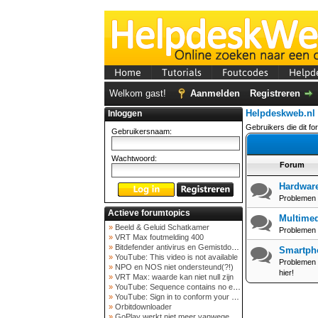
Home
Tutorials
Foutcodes
Helpd
Welkom gast!
Aanmelden
Registreren
Helpdeskweb.nl
Inloggen
Gebruikers die dit fo
Gebruikersnaam:
Wachtwoord:
Forum
Hardwar
Problemen 
Actieve forumtopics
Multime
»
Beeld & Geluid Schatkamer
Problemen m
»
VRT Max foutmelding 400
»
Bitdefender antivirus en Gemistdowloader
Smartph
»
YouTube: This video is not available
Problemen m
»
NPO en NOS niet ondersteund(?!)
hier!
»
VRT Max: waarde kan niet null zijn
»
YouTube: Sequence contains no elements
»
YouTube: Sign in to conform your not a bot
»
Orbitdownloader
»
GoPlay werkt niet meer vanwege nieuwe webadres