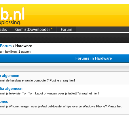
esks
GemistDownloader
*
Forum
 Forum
›
Hardware
rum bekijken: 1 gasten
Forums in Hardware
e algemeen
met de hardware van je computer? Post je vraag hier!
dia algemeen
et je televisie, TomTom kapot of vragen over je tablet? Vraag het hier!
ones
et je iPhone, vragen over je Android-toestel of tips over je Windows Phone? Plaats het