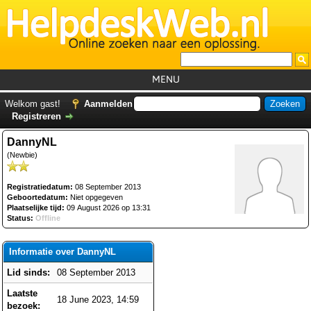
MENU
Home
Welkom gast!
Aanmelden
Registreren
Tutorials
DannyNL
Foutcodes
(Newbie)
Helpdesks
Registratiedatum:
08 September 2013
GemistDownloader
*
Geboortedatum:
Niet opgegeven
Plaatselijke tijd:
09 August 2026 op 13:31
Forum
Status:
Offline
Informatie over DannyNL
Lid sinds:
08 September 2013
Laatste
18 June 2023, 14:59
bezoek: