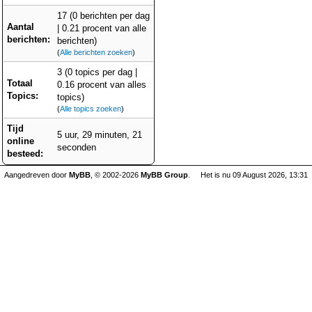
17 (0 berichten per dag
Aantal
| 0.21 procent van alle
berichten:
berichten)
(
Alle berichten zoeken
)
3 (0 topics per dag |
Totaal
0.16 procent van alles
Topics:
topics)
(
Alle topics zoeken
)
Tijd
5 uur, 29 minuten, 21
online
seconden
besteed:
Aangedreven door
MyBB
, © 2002-2026
MyBB Group
.
Het is nu 09 August 2026, 13:31