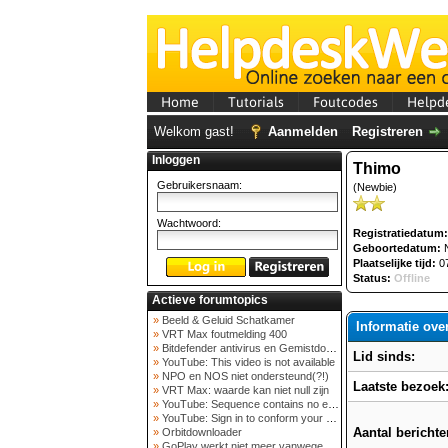
Home
Tutorials
Foutcodes
Helpd
Welkom gast!
Aanmelden
Registreren
Inloggen
Thimo
Gebruikersnaam:
(Newbie)
Wachtwoord:
Registratiedatum:
Geboortedatum:
N
Plaatselijke tijd:
07
Status:
Offline
Actieve forumtopics
»
Beeld & Geluid Schatkamer
Informatie ove
»
VRT Max foutmelding 400
»
Bitdefender antivirus en Gemistdowloader
Lid sinds:
»
YouTube: This video is not available
»
NPO en NOS niet ondersteund(?!)
Laatste bezoek
»
VRT Max: waarde kan niet null zijn
»
YouTube: Sequence contains no elements
»
YouTube: Sign in to conform your not a bot
Aantal berichte
»
Orbitdownloader
»
GoPlay werkt niet meer vanwege nieuwe webadres