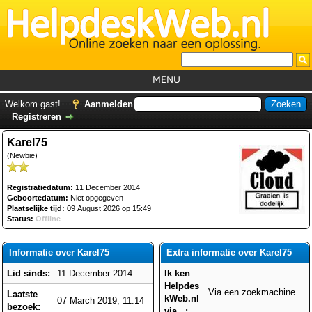
MENU
Home
Welkom gast!
Aanmelden
Registreren
Tutorials
Karel75
Foutcodes
(Newbie)
Helpdesks
Registratiedatum:
11 December 2014
GemistDownloader
*
Geboortedatum:
Niet opgegeven
Plaatselijke tijd:
09 August 2026 op 15:49
Forum
Status:
Offline
Informatie over Karel75
Extra informatie over Karel75
Lid sinds:
11 December 2014
Ik ken
Helpdes
Via een zoekmachine
Laatste
kWeb.nl
07 March 2019, 11:14
bezoek:
via...: