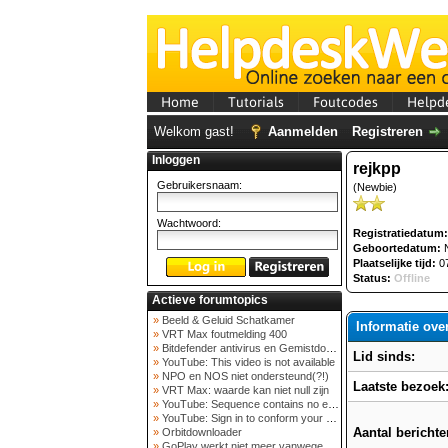
Home
Tutorials
Foutcodes
Helpd
Welkom gast!
Aanmelden
Registreren
Inloggen
rejkpp
Gebruikersnaam:
(Newbie)
Wachtwoord:
Registratiedatum:
Geboortedatum:
N
Plaatselijke tijd:
07
Status:
Offline
Actieve forumtopics
»
Beeld & Geluid Schatkamer
Informatie ove
»
VRT Max foutmelding 400
»
Bitdefender antivirus en Gemistdowloader
Lid sinds:
»
YouTube: This video is not available
»
NPO en NOS niet ondersteund(?!)
Laatste bezoek
»
VRT Max: waarde kan niet null zijn
»
YouTube: Sequence contains no elements
»
YouTube: Sign in to conform your not a bot
Aantal berichte
»
Orbitdownloader
»
GoPlay werkt niet meer vanwege nieuwe webadres