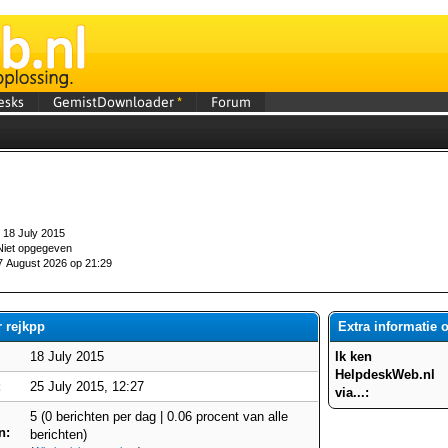
esks
GemistDownloader
*
Forum
18 July 2015
iet opgegeven
 August 2026 op 21:29
r rejkpp
Extra informatie 
18 July 2015
Ik ken
HelpdeskWeb.nl
:
25 July 2015, 12:27
via...:
5 (0 berichten per dag | 0.06 procent van alle
n:
berichten)