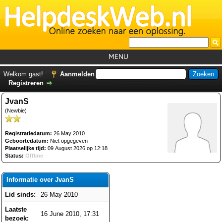
MENU
Home
Welkom gast!
Aanmelden
Registreren
Tutorials
JvanS
Foutcodes
(Newbie)
Helpdesks
Registratiedatum:
26 May 2010
GemistDownloader
*
Geboortedatum:
Niet opgegeven
Plaatselijke tijd:
09 August 2026 op 12:18
Forum
Status:
Offline
Informatie over JvanS
Lid sinds:
26 May 2010
Laatste
16 June 2010, 17:31
bezoek: